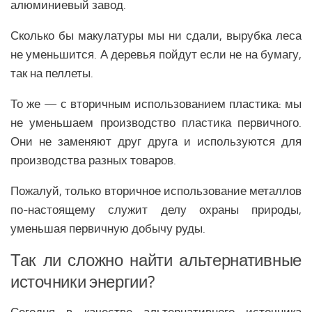
Образование Африки
алюминиевый завод.
Общество Африки
Сколько бы макулатуры мы ни сдали, вырубка леса
не уменьшится. А деревья пойдут если не на бумагу,
АРКТИКА
так на пеллеты.
Вооружение в Арктике
То же — с вторичным использованием пластика:
мы
Климатические изменения в Арктике
не уменьшаем производство пластика первичного
.
Они не заменяют друг друга и используются для
производства разных товаров.
Пожалуй, только вторичное использование металлов
по-настоящему служит делу охраны природы,
уменьшая первичную добычу руды.
Так ли сложно найти альтернативные
источники энергии?