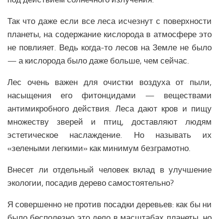
Экономика Еврозоны
Климат Еврозоны
Так что даже если все леса исчезнут с поверхности
планеты, на содержание кислорода в атмосфере это
Наука Еврозоны
не повлияет. Ведь когда-то лесов на Земле не было
Образование Еврозоны
— а кислорода было даже больше, чем сейчас.
Медицина Еврозоны
Лес очень важен для очистки воздуха от пыли,
Общество Еврозоны
насыщения его фитонцидами — веществами
СНГ
антимикробного действия. Леса дают кров и пищу
множеству зверей и птиц, доставляют людям
Аналитика СНГ
эстетическое наслаждение. Но называть их
Экономика СНГ
«зелеными легкими» как минимум безграмотно.
Политика СНГ
Внесет ли отдельный человек вклад в улучшение
Религия СНГ
экологии, посадив дерево самостоятельно?
Вооружение СНГ
Я совершенно не против посадки деревьев: как бы ни
Климат СНГ
было бесполезно это дело в масштабах планеты, но