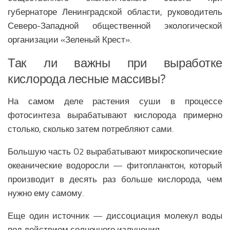
Религия Ближнего Востока
губернаторе Ленинградской области, руководитель
Экономика Ближнего Востока
Северо-Западной общественной экологической
Медицина Ближнего Востока
организации «Зеленый Крест».
Климат Ближнего Востока
Так ли важны при выработке
Образование Ближнего Востока
кислорода лесные массивы?
Наука Ближнего Востока
На самом деле растения суши в процессе
Общество Ближнего Востока
фотосинтеза вырабатывают кислорода примерно
ЕВРОПЕЙСКИЙ СОЮЗ
столько, сколько затем потребляют сами.
Аналитика Еврозоны
Большую часть O2
вырабатывают микроскопические
океанические водоросли —
фитопланктон
, который
Вооружение Еврозоны
производит в десять раз больше кислорода, чем
История развития Европейского Союза
нужно ему самому.
Политика Еврозоны
Еще один источник — диссоциация молекул воды
Религия Еврозоны
под действием солнечного излучения.