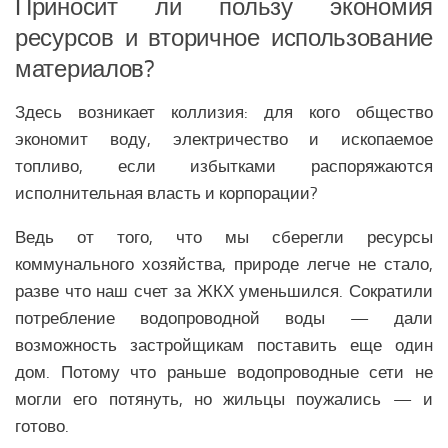
Приносит ли пользу экономия
Медицина Латинской Америки
ресурсов и вторичное использование
Образование Латинской Америки
материалов?
Наука Латинской Америки
Общество Латинской Америки
Здесь возникает коллизия:
для кого общество
экономит воду, электричество и ископаемое
СЕВЕРНАЯ АМЕРИКА
топливо, если избытками распоряжаются
Аналитика Северной Америки
исполнительная власть и корпорации?
Вооружение Северной Америки
Ведь от того, что мы сберегли ресурсы
История Северной Америки
коммунального хозяйства, природе легче не стало,
Политика Северной Америки
разве что наш счет за ЖКХ уменьшился. Сократили
потребление водопроводной воды — дали
Религия Северной Америки
возможность застройщикам поставить еще один
Климат Северной Америки
дом. Потому что раньше водопроводные сети не
Медицина Северной Америки
могли его потянуть, но жильцы поужались — и
Наука Северной Америки
готово.