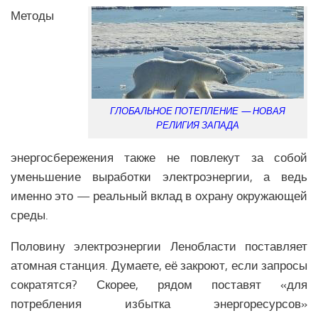
Образование Северной Америки
Методы
Общество Северной Америки
Экономика Северной Америки
АФРИКА
Аналитика Африки
ГЛОБАЛЬНОЕ ПОТЕПЛЕНИЕ — НОВАЯ
РЕЛИГИЯ ЗАПАДА
Вооружение Африки
энергосбережения также не повлекут за собой
История Африки
уменьшение выработки электроэнергии, а ведь
Политика Африки
именно это — реальный вклад в охрану окружающей
Религия в Африке
среды.
Экономика Африки
Половину электроэнергии Ленобласти поставляет
Климат Африки
атомная станция. Думаете, её закроют, если запросы
Наука Африки
сократятся? Скорее, рядом поставят «для
Медицина Африки
потребления избытка энергоресурсов»