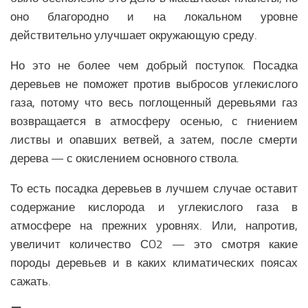
Здравоохранение СНГ
оно благородно и на локальном уровне
Наука СНГ
действительно улучшает окружающую среду.
Образование СНГ
Но это не более чем добрый поступок. Посадка
Общество СНГ
деревьев не поможет против выбросов углекислого
История СНГ
газа, потому что весь поглощенный деревьями газ
возвращается в атмосферу осенью, с гниением
ЛАТИНСКАЯ АМЕРИКА
листвы и опавших ветвей, а затем, после смерти
Аналитика Латинской Америки
дерева — с окислением основного ствола.
Вооружение Латинской Америки
То есть посадка деревьев в лучшем случае оставит
История Латинской Америки
содержание кислорода и углекислого газа в
Политика Латинской Америки
атмосфере на прежних уровнях. Или, напротив,
увеличит количество СO2 — это смотря какие
Религия Латинской Америки
породы деревьев и в каких климатических поясах
Экономика Латинской Америки
сажать.
Климат Латинской Америки