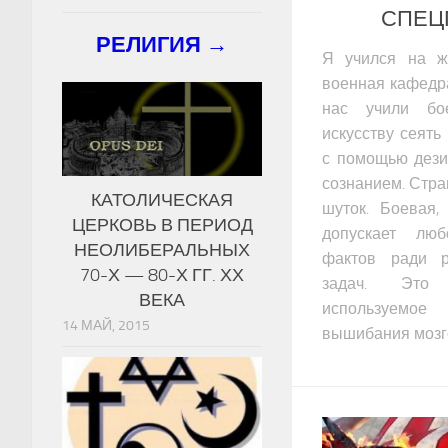
СПЕЦ
РЕЛИГИЯ →
Я учился на ж
военная кафедра
нас учили бо
искусству сеять
с помощью дез
сознанием. Стра
КАТОЛИЧЕСКАЯ
шуток. Боевая,
ЦЕРКОВЬ В ПЕРИОД
допускает лю
НЕОЛИБЕРАЛЬНЫХ
фактов ради р
70-Х — 80-Х ГГ. ХХ
задач. Это 
ВЕКА
используемое
14 МАЙ, 2015
вышибания мозг