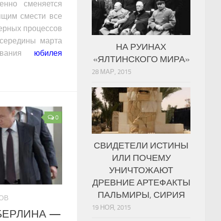
енно сменяется
ящим смести все
верных процессов
середины марта
НА РУИНАХ
нования
юбилея
«ЯЛТИНСКОГО МИРА»
28 МАР, 2015
0
СВИДЕТЕЛИ ИСТИНЫ
ИЛИ ПОЧЕМУ
УНИЧТОЖАЮТ
ДРЕВНИЕ АРТЕФАКТЫ
ПАЛЬМИРЫ, СИРИЯ
РОВ
19 НОЯ, 2015
БЕРЛИНА —