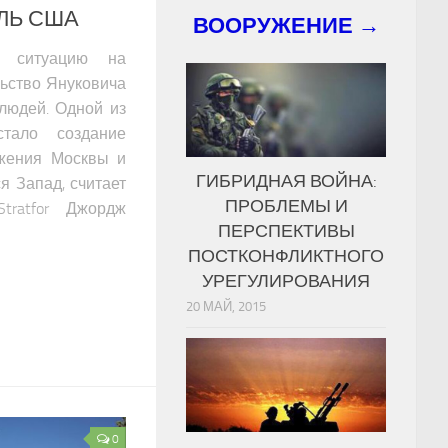
ЛЬ США
ВООРУЖЕНИЕ →
и ситуацию на
льство Януковича
 людей. Одной из
стало создание
ижения Москвы и
ГИБРИДНАЯ ВОЙНА:
я Запад, считает
ПРОБЛЕМЫ И
tratfor Джордж
ПЕРСПЕКТИВЫ
ПОСТКОНФЛИКТНОГО
УРЕГУЛИРОВАНИЯ
20 МАЙ, 2015
0