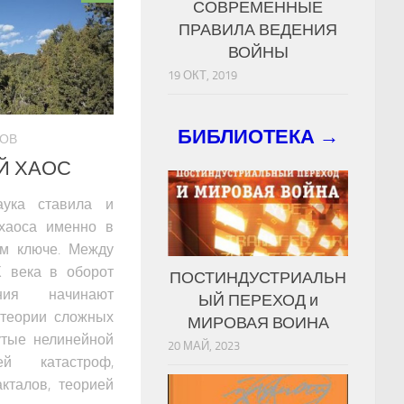
СОВРЕМЕННЫЕ
ПРАВИЛА ВЕДЕНИЯ
ВОЙНЫ
19 ОКТ, 2019
БИБЛИОТЕКА →
РОВ
Й ХАОС
аука ставила и
хаоса именно в
ом ключе. Между
Х века в оборот
ПОСТИНДУСТРИАЛЬН
ания начинают
ЫЙ ПЕРЕХОД и
 теории сложных
МИРОВАЯ ВОИНА
утые нелинейной
20 МАЙ, 2023
ей катастроф,
акталов, теорией