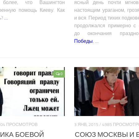
более, что Вашингтон
ясный день почти мгнов
оенную помощь Киеву. Как
настоящим ураганом, гроз
ь?
…
и вся. Период тихих подко
продолжался примерно с 
до окончания празд
Победы.
…
0
24204 ПРОСМОТРОВ
3 ЯНВ, 2015 / 4985 ПРОСМОТ
ИКА БОЕВОЙ
СОЮЗ МОСКВЫ И 