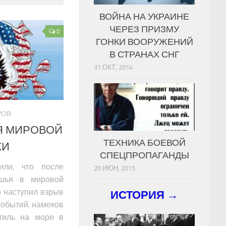
ВОЙНА НА УКРАИНЕ
ЧЕРЕЗ ПРИЗМУ
0
ГОНКИ ВООРУЖЕНИЙ
В СТРАНАХ СНГ
31 ОКТ, 2014
РОВ
Я МИРОВОЙ
ТЕХНИКА БОЕВОЙ
КИ
СПЕЦПРОПАГАНДЫ
или, что после
20 ИЮН, 2015
ишья в мировой
о наступил взрыв
ИСТОРИЯ →
событий, намеков
тиль на море в