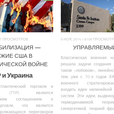
317 ПРОСМОТРОВ
6 НОЯ, 2014 / 8106 ПРОСМОТ
БИЛИЗАЦИЯ —
УПРАВЛЯЕМЫ
ЖИЕ США В
Классическая военная н
ИЧЕСКОЙ ВОЙНЕ
решала задачи создания 
таком «лобовом», линейн
P и Украина
тем, уже с 70-х годов Х
военного стратегиров
тлантический торговле и
входить идеи нелинейной
х (TTIP) является
систем. Эти идеи, выдвин
ческим соглашением о
термодинамикой, теори
рговле, что является
синергетикой, теорией фр
должающихся переговоров