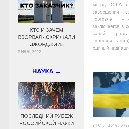
между США и 
завершения с
торговле TTIP
заключается в с
КТО И ЗАЧЕМ
зоной транса
ВЗОРВАЛ «СКРИЖАЛИ
торговли (Тафта
ДЖОРДЖИИ»
единый наднаци
8 ИЮЛ, 2022
НАУКА →
ПОСЛЕДНИЙ РУБЕЖ
РОССИЙСКОЙ НАУКИ
31 ОКТ, 2014 / 5