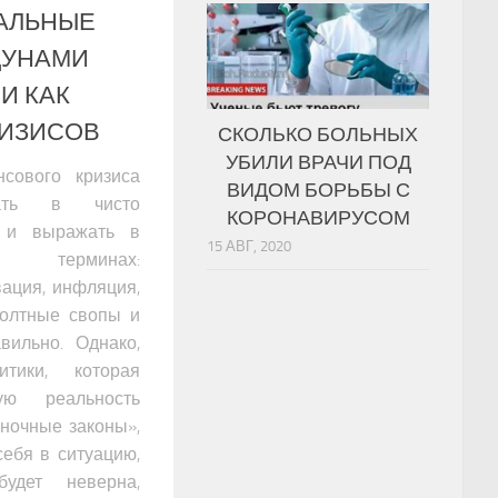
АЛЬНЫЕ
ЦУНАМИ
И КАК
РИЗИСОВ
СКОЛЬКО БОЛЬНЫХ
УБИЛИ ВРАЧИ ПОД
сового кризиса
ВИДОМ БОРЬБЫ С
ать в чисто
КОРОНАВИРУСОМ
и и выражать в
15 АВГ, 2020
 терминах:
вация, инфляция,
фолтные свопы и
авильно. Однако,
тики, которая
ую реальность
ыночные законы»,
себя в ситуацию,
удет неверна,