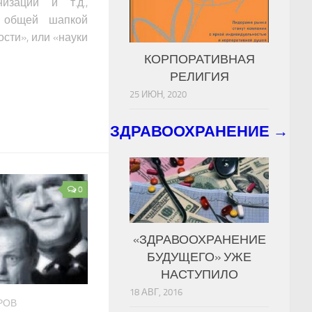
изации и т.д.,
 общей шапкой
сти», или «науки
КОРПОРАТИВНАЯ
РЕЛИГИЯ
25 ИЮН, 2020
ЗДРАВООХРАНЕНИЕ →
0
«ЗДРАВООХРАНЕНИЕ
БУДУЩЕГО» УЖЕ
НАСТУПИЛО
18 АВГ, 2016
ТРОВ