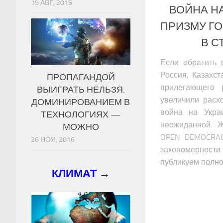
19 АВГ, 2016
ВОЙНА Н
ПРИЗМУ Г
В С
Если обратить 
Россия, Казахс
ПРОПАГАНДОЙ
прилегающего 
ВЫИГРАТЬ НЕЛЬЗЯ.
увеличили расх
ДОМИНИРОВАНИЕМ В
война на Укра
ТЕХНОЛОГИЯХ —
неожиданной. 
МОЖНО
OPEN DEMOCRAC
26 НОЯ, 2016
закономерности 
публикуем полн
КЛИМАТ →