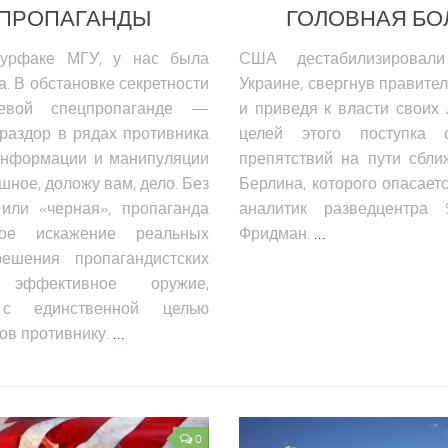
ПРОПАГАНДЫ
ГОЛОВНАЯ БО
урфаке МГУ, у нас была
США дестабилизировал
. В обстановке секретности
Украине, свергнув правите
евой спецпропаганде —
и приведя к власти своих
 раздор в рядах противника
целей этого поступка 
информации и манипуляции
препятствий на пути сбл
шное, доложу вам, дело. Без
Берлина, которого опасаетс
 или «черная», пропаганда
аналитик разведцентра S
бое искажение реальных
Фридман.
…
ешения пропагандистских
эффективное оружие,
 с единственной целью
ов противнику.
…
0