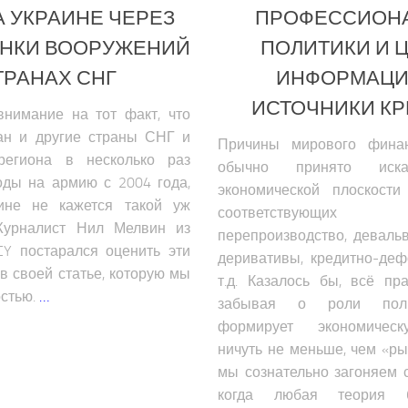
А УКРАИНЕ ЧЕРЕЗ
ПРОФЕССИОН
ОНКИ ВООРУЖЕНИЙ
ПОЛИТИКИ И 
ТРАНАХ СНГ
ИНФОРМАЦИ
ИСТОЧНИКИ К
внимание на тот факт, что
тан и другие страны СНГ и
Причины мирового финан
региона в несколько раз
обычно принято иск
оды на армию с 2004 года,
экономической плоскост
ине не кажется такой уж
соответствующих
Журналист Нил Мелвин из
перепроизводство, деваль
Y постарался оценить эти
деривативы, кредитно-де
в своей статье, которую мы
т.д. Казалось бы, всё пр
остью.
…
забывая о роли поли
формирует экономическ
ничуть не меньше, чем «р
мы сознательно загоняем 
когда любая теория б