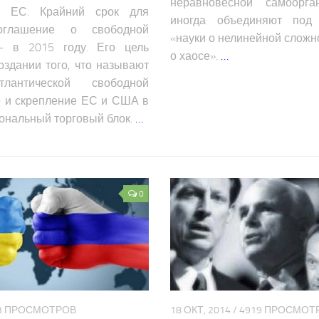
неравновесной самоорган
ЕС. Крайний срок для
иногда объединяют под
оглашение о свободной
«науки о нелинейной сложно
 – в 2015 году. Его цель
о хаосе».
…
оздании того, что называют
тлантической свободной
) и скрепление ЕС и США в
ональный торговый блок.
…
0
133 ПРОСМОТРОВ
18 ОКТ, 2014 / 4919 ПРОСМО