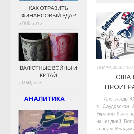
КАК ОТРАЗИТЬ
ФИНАНСОВЫЙ УДАР
5 ЯНВ, 2015
ВАЛЮТНЫЕ ВОЙНЫ И
23 МАР, 2025 / 1
КИТАЙ
США 
7 МАЙ, 2015
ПРОИГРА
АНАЛИТИКА →
—
Александр Ю
в Саудовской 
Украины было пр
на 30 дней. Вопр
словам Владими