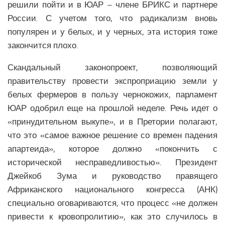
решили пойти и в
ЮАР – члене БРИКС и партнере
Религия Ближнего Востока
России
. С учетом того, что радикализм вновь
Экономика Ближнего Востока
популярен и у белых, и у черных, эта история тоже
Медицина Ближнего Востока
закончится плохо.
Климат Ближнего Востока
Скандальный законопроект, позволяющий
Образование Ближнего Востока
правительству провести экспроприацию земли у
Наука Ближнего Востока
белых фермеров в пользу чернокожих, парламент
Общество Ближнего Востока
ЮАР одобрил еще на прошлой неделе. Речь идет о
«принудительном выкупе», и в Претории полагают,
ЕВРОПЕЙСКИЙ СОЮЗ
что это «самое важное решение со времен падения
Аналитика Еврозоны
апартеида», которое должно «покончить с
исторической несправедливостью». Президент
Вооружение Еврозоны
Джейкоб Зума и руководство правящего
История развития Европейского Союза
Африканского национального конгресса (АНК)
Политика Еврозоны
специально оговариваются, что процесс «не должен
Религия Еврозоны
привести к кровопролитию», как это случилось в