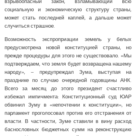
взрывоопасный закон, взламывающий всю
Здравоохранение СНГ
социальную и экономическую структуру страны,
Наука СНГ
может стать последней каплей, а дальше может
Образование СНГ
случиться страшное.
Общество СНГ
Возможность экспроприации земель у белых
История СНГ
предусмотрена новой конституцией страны, но
ЛАТИНСКАЯ АМЕРИКА
прежде процедуры для этого не существовало. «Мы
подтверждаем, что земля будет возвращена нашему
Аналитика Латинской Америки
народу», – предупреждал Зума, выступая на
Вооружение Латинской Америки
празднике по случаю очередной годовщины АНК.
История Латинской Америки
Всего за месяц до этого президент счастливо
избежал импичмента: Конституционный суд ЮАР
Политика Латинской Америки
обвинил Зуму в «непочтении к конституции», но
Религия Латинской Америки
парламент проголосовал против его отстранения от
Экономика Латинской Америки
власти. В частности, Зуме ставили в вину расход
Климат Латинской Америки
баснословных бюджетных сумм на реконструкцию