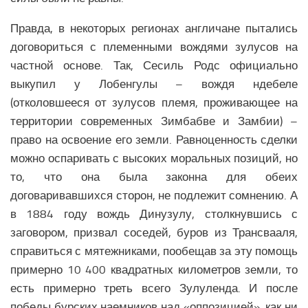
Правда, в некоторых регионах англичане пытались
договориться с племенными вождями зулусов на
частной основе. Так, Сесиль Родс официально
выкупил у Лобенгулы – вождя ндебеле
(отколовшееся от зулусов племя, проживающее на
территории современных Зимбабве и Замбии) –
право на освоение его земли. Равноценность сделки
можно оспаривать с высоких моральных позиций, но
то, что она была законна для обеих
договаривавшихся сторон, не подлежит сомнению. А
в 1884 году вождь Динузулу, столкнувшись с
заговором, призвал соседей, буров из Трансвааля,
справиться с мятежниками, пообещав за эту помощь
примерно 10 400 квадратных километров земли, то
есть примерно треть всего Зулуленда. И после
победы бурских наемников над «оппозицией», как ни