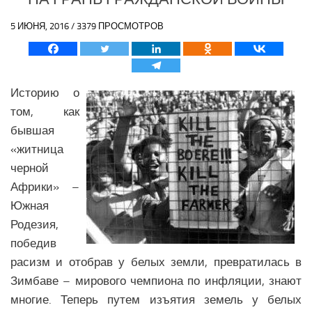
Политика Азии
5 ИЮНЯ, 2016 / 3379 ПРОСМОТРОВ
Религия Азии
Экономика Азии
Медицина Азии
Историю о
Наука Азии
том, как
Образование Азии
бывшая
Общество Азии
«житница
черной
Климат Азии
Африки» –
БЛИЖНИЙ ВОСТОК
Южная
Родезия,
Анализ событий на Ближнем Востоке
победив
Вооружение Ближнего Востока
расизм и отобрав у белых земли, превратилась в
История Ближнего Востока
Зимбаве – мирового чемпиона по инфляции, знают
Политика Ближнего Востока
многие. Теперь путем изъятия земель у белых