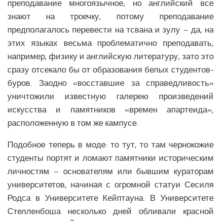
преподавание многоязычное, но английский все
Образование Северной Америки
знают на троечку, потому преподавание
Общество Северной Америки
предполагалось перевести на тсвана и зулу – да, на
Экономика Северной Америки
этих языках весьма проблематично преподавать,
АФРИКА
например, физику и английскую литературу, зато это
сразу отсекало бы от образования белых студентов-
Аналитика Африки
буров. Заодно «восставшие за справедливость»
Вооружение Африки
уничтожили известную галерею произведений
искусства и памятников «времен апартеида»,
История Африки
расположенную в том же кампусе.
Политика Африки
Религия в Африке
Подобное теперь в моде: то тут, то там чернокожие
студенты портят и ломают памятники историческим
Экономика Африки
личностям – основателям или бывшим кураторам
Климат Африки
университетов, начиная с огромной статуи Сесиля
Наука Африки
Родса в Университете Кейптауна. В Университете
Медицина Африки
Стелленбоша несколько дней обливали красной