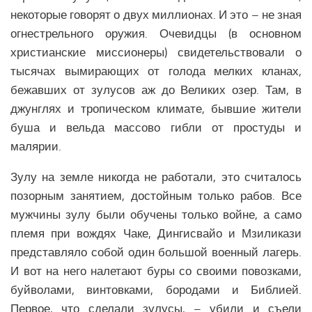
некоторые говорят о двух миллионах. И это – не зная
огнестрельного оружия. Очевидцы (в основном
христианские миссионеры) свидетельствовали о
тысячах вымирающих от голода мелких кланах,
бежавших от зулусов аж до Великих озер. Там, в
джунглях и тропическом климате, бывшие жители
буша и вельда массово гибли от простуды и
малярии.
Зулу на земле никогда не работали, это считалось
позорным занятием, достойным только рабов. Все
мужчины зулу были обучены только войне, а само
племя при вождях Чаке, Дингисвайо и Мзиликази
представляло собой один большой военный лагерь.
И вот на него налетают буры со своими повозками,
буйволами, винтовками, бородами и Библией.
Первое, что сделали зулусы, – убили и съели