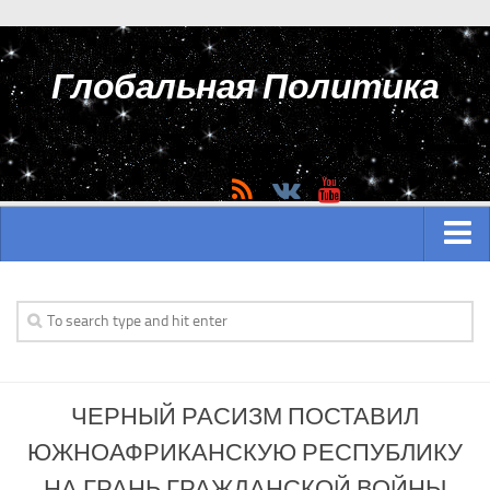
Глобальная Политика
ГЛАВНАЯ
АЗИЯ
Аналитика Азии
ЧЕРНЫЙ РАСИЗМ ПОСТАВИЛ
История Азии
ЮЖНОАФРИКАНСКУЮ РЕСПУБЛИКУ
Вооружение Азии
НА ГРАНЬ ГРАЖДАНСКОЙ ВОЙНЫ