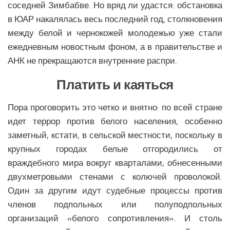
Экономика Еврозоны
соседней Зимбабве. Но вряд ли удастся: обстановка
в ЮАР накалялась весь последний год, столкновения
Климат Еврозоны
между белой и чернокожей молодежью уже стали
Наука Еврозоны
ежедневным новостным фоном, а в правительстве и
Образование Еврозоны
АНК не прекращаются внутренние распри.
Медицина Еврозоны
Платить и каяться
Общество Еврозоны
Пора проговорить это четко и внятно: по всей стране
СНГ
идет террор против белого населения, особенно
Аналитика СНГ
заметный, кстати, в сельской местности, поскольку в
крупных городах белые отгородились от
Экономика СНГ
враждебного мира вокруг кварталами, обнесенными
Политика СНГ
двухметровыми стенами с колючей проволокой.
Религия СНГ
Один за другим идут судебные процессы против
Вооружение СНГ
членов подпольных или полуподпольных
Климат СНГ
организаций «белого сопротивления». И столь