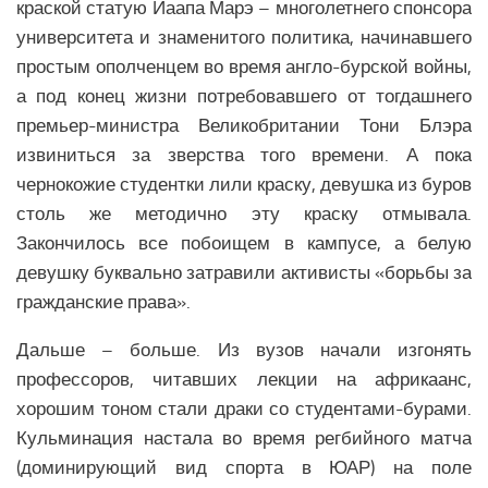
Образование Африки
краской статую Йаапа Марэ – многолетнего спонсора
университета и знаменитого политика, начинавшего
Общество Африки
простым ополченцем во время англо-бурской войны,
АРКТИКА
а под конец жизни потребовавшего от тогдашнего
премьер-министра Великобритании Тони Блэра
Вооружение в Арктике
извиниться за зверства того времени. А пока
Климатические изменения в Арктике
чернокожие студентки лили краску, девушка из буров
столь же методично эту краску отмывала.
Закончилось все побоищем в кампусе, а белую
девушку буквально затравили активисты «борьбы за
гражданские права».
Дальше – больше. Из вузов начали изгонять
профессоров, читавших лекции на африкаанс,
хорошим тоном стали драки со студентами-бурами.
Кульминация настала во время регбийного матча
(доминирующий вид спорта в ЮАР) на поле