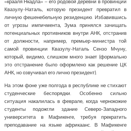
«крааля Нкадла» – его родовой деревни в провинции
Медицина Латинской Америки
Квазулу-Наталь, которую президент превратил в
Образование Латинской Америки
личную фешенебельную резиденцию. Избавившись
Наука Латинской Америки
от угрозы импичмента, Зума принялся зачищать
Общество Латинской Америки
потенциальных противников внутри АНК, отстранив
от должности, например, премьер-министра той
СЕВЕРНАЯ АМЕРИКА
самой провинции Квазулу-Наталь Сензо Мчуну,
Аналитика Северной Америки
который, видимо, слишком много знает (формально
это отстранение было оформлено как решение ЦК
Вооружение Северной Америки
АНК, но озвучивал его лично президент).
История Северной Америки
Политика Северной Америки
На этом фоне уже полгода в республике не стихают
студенческие беспорядки. Особенно сильно
Религия Северной Америки
ситуация накалилась в феврале, когда чернокожие
Климат Северной Америки
студенты подожгли здание Северо-Западного
Медицина Северной Америки
университета в Мафикенге, требуя прекратить
Наука Северной Америки
преподавание на языке африкаанс. В Мафикенге