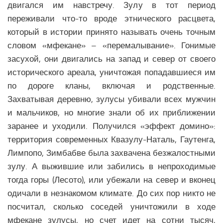
двигался им навстречу. Зулу в тот период
переживали что-то вроде этнического расцвета,
который в истории принято называть очень точным
словом «мфекане» – «перемалывание». Гонимые
засухой, они двигались на запад и север от своего
исторического ареала, уничтожая попадавшиеся им
по дороге кланы, включая и родственные.
Захватывая деревню, зулусы убивали всех мужчин
и мальчиков, но многие знали об их приближении
заранее и уходили. Получился «эффект домино»:
территория современных Квазулу-Наталь, Гаутенга,
Лимпопо, Зимбабве была захвачена безжалостными
зулу. А выжившие или забились в непроходимые
тогда горы (Лесото), или убежали на север и вконец
одичали в незнакомом климате. До сих пор никто не
посчитал, сколько соседей уничтожили в ходе
мфекане зулусы, но счет идет на сотни тысяч,