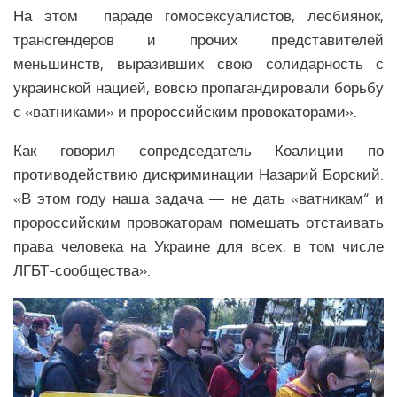
Здравоохранение СНГ
На этом параде гомосексуалистов, лесбиянок,
Наука СНГ
трансгендеров и прочих представителей
меньшинств, выразивших свою солидарность с
Образование СНГ
украинской нацией, вовсю пропагандировали борьбу
Общество СНГ
с «ватниками» и пророссийским провокаторами».
История СНГ
Как говорил сопредседатель Коалиции по
ЛАТИНСКАЯ АМЕРИКА
противодействию дискриминации Назарий Борский:
«В этом году наша задача — не дать «ватникам“ и
Аналитика Латинской Америки
пророссийским провокаторам помешать отстаивать
Вооружение Латинской Америки
права человека на Украине для всех, в том числе
История Латинской Америки
ЛГБТ-сообщества».
Политика Латинской Америки
Религия Латинской Америки
Экономика Латинской Америки
Климат Латинской Америки