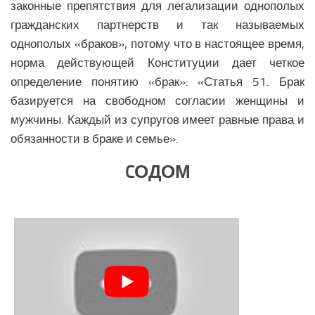
Образование Африки
законные препятствия для легализации однополых
гражданских партнерств и так называемых
Общество Африки
однополых «браков», потому что в настоящее время,
АРКТИКА
норма действующей Конституции дает четкое
определение понятию «брак»: «Статья 51. Брак
Вооружение в Арктике
базируется на свободном согласии женщины и
Климатические изменения в Арктике
мужчины. Каждый из супругов имеет равные права и
обязанности в браке и семье».
CОДОМ