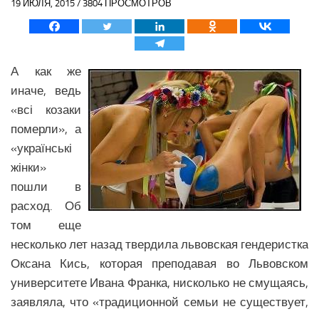
19 ИЮЛЯ, 2015 / 3804 ПРОСМОТРОВ
Политика Азии
Религия Азии
Экономика Азии
А как же
Медицина Азии
иначе, ведь
Наука Азии
«всі козаки
Образование Азии
померли», а
«українські
Общество Азии
жінки»
Климат Азии
пошли в
БЛИЖНИЙ ВОСТОК
расход. Об
том еще
Анализ событий на Ближнем Востоке
несколько лет назад твердила львовская гендеристка
Вооружение Ближнего Востока
Оксана Кись, которая преподавая во Львовском
История Ближнего Востока
университете Ивана Франка, нисколько не смущаясь,
заявляла, что «традиционной семьи не существует,
Политика Ближнего Востока