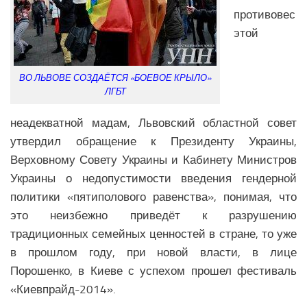
Экономика Еврозоны
противовес
Климат Еврозоны
этой
Наука Еврозоны
Образование Еврозоны
ВО ЛЬВОВЕ СОЗДАЁТСЯ «БОЕВОЕ КРЫЛО»
ЛГБТ
Медицина Еврозоны
Общество Еврозоны
неадекватной мадам, Львовский областной совет
утвердил обращение к Президенту Украины,
СНГ
Верховному Совету Украины и Кабинету Министров
Аналитика СНГ
Украины о недопустимости введения гендерной
политики «пятиполового равенства», понимая, что
Экономика СНГ
это неизбежно приведёт к разрушению
Политика СНГ
традиционных семейных ценностей в стране, то уже
Религия СНГ
в прошлом году, при новой власти, в лице
Вооружение СНГ
Порошенко, в Киеве с успехом прошел фестиваль
«Киевпрайд-2014».
Климат СНГ