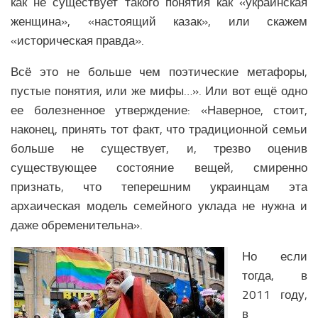
как не существует такого понятия как «украинская
Религия Ближнего Востока
женщина», «настоящий казак», или скажем
Экономика Ближнего Востока
«историческая правда».
Медицина Ближнего Востока
Всё это не больше чем поэтические метафоры,
Климат Ближнего Востока
пустые понятия, или же мифы…». Или вот ещё одно
Образование Ближнего Востока
ее болезненное утверждение: «Наверное, стоит,
Наука Ближнего Востока
наконец, принять тот факт, что традиционной семьи
Общество Ближнего Востока
больше не существует, и, трезво оценив
существующее состояние вещей, смиренно
ЕВРОПЕЙСКИЙ СОЮЗ
признать, что теперешним украинцам эта
архаическая модель семейного уклада не нужна и
Аналитика Еврозоны
даже обременительна».
Вооружение Еврозоны
История развития Европейского Союза
Но если
тогда, в
Политика Еврозоны
2011 году,
Религия Еврозоны
в