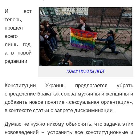
Образование Северной Америки
И вот
Общество Северной Америки
теперь,
Экономика Северной Америки
прошел
АФРИКА
всего
лишь год,
Аналитика Африки
а в новой
Вооружение Африки
редакции
История Африки
КОМУ НУЖНЫ ЛГБТ
Политика Африки
Конституции Украины предлагается убрать
Религия в Африке
определение брака как союза мужчины и женщины и
Экономика Африки
добавить новое понятие «сексуальная ориентация»,
Климат Африки
в контексте статьи о запрете дискриминации.
Наука Африки
Думаю не нужно никому объяснять, что задача этих
Медицина Африки
нововведений – устранить все конституционные и