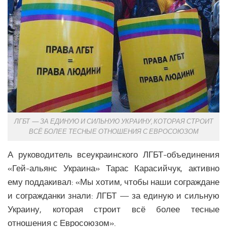
Медицина Латинской Америки
Образование Латинской Америки
Наука Латинской Америки
Общество Латинской Америки
СЕВЕРНАЯ АМЕРИКА
Аналитика Северной Америки
Вооружение Северной Америки
ЛГБТ — ЗА ЕДИНУЮ И СИЛЬНУЮ УКРАИНУ, КОТОРАЯ СТРОИТ
История Северной Америки
ВСЁ БОЛЕЕ ТЕСНЫЕ ОТНОШЕНИЯ С ЕВРОСОЮЗОМ
Политика Северной Америки
А руководитель всеукраинского ЛГБТ-объединения
Религия Северной Америки
«Гей-альянс Украина» Тарас Карасийчук, активно
Климат Северной Америки
ему поддакивал: «Мы хотим, чтобы наши сограждане
и согражданки знали: ЛГБТ — за единую и сильную
Медицина Северной Америки
Украину, которая строит всё более тесные
Наука Северной Америки
отношения с Евросоюзом».