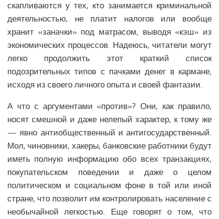
Здравоохранение СНГ
скапливаются у тех, кто занимается криминальной
деятельностью, не платит налогов или вообще
Наука СНГ
хранит «заначки» под матрасом, выводя «кэш» из
Образование СНГ
экономических процессов. Надеюсь, читатели могут
Общество СНГ
легко продолжить этот краткий список
История СНГ
подозрительных типов с пачками денег в кармане,
исходя из своего личного опыта и своей фантазии.
ЛАТИНСКАЯ АМЕРИКА
А что с аргументами «против»? Они, как правило,
Аналитика Латинской Америки
носят смешной и даже нелепый характер, к тому же
Вооружение Латинской Америки
— явно антиобщественный и антигосударственный.
История Латинской Америки
Мол, чиновники, хакеры, банковские работники будут
Политика Латинской Америки
иметь полную информацию обо всех транзакциях,
покупательском поведении и даже о целом
Религия Латинской Америки
политическом и социальном фоне в той или иной
Экономика Латинской Америки
стране, что позволит им контролировать население с
Климат Латинской Америки
необычайной легкостью. Еще говорят о том, что