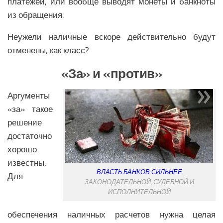
платежей, или вообще выводят монеты и банкноты
Религия Ближнего Востока
из обращения.
Экономика Ближнего Востока
Неужели наличные вскоре действительно будут
Медицина Ближнего Востока
отменены, как класс?
Климат Ближнего Востока
Образование Ближнего Востока
«За» и «против»
Наука Ближнего Востока
Аргументы
Общество Ближнего Востока
«за» такое
решение
ЕВРОПЕЙСКИЙ СОЮЗ
достаточно
Аналитика Еврозоны
хорошо
Вооружение Еврозоны
известны.
ВЛАСТЬ БАНКОВ СИЛЬНЕЕ
Для
История развития Европейского Союза
ЗАКОНОДАТЕЛЬНОЙ, СУДЕБНОЙ И
ИСПОЛНИТЕЛЬНОЙ
Политика Еврозоны
Религия Еврозоны
обеспечения наличных расчетов нужна целая