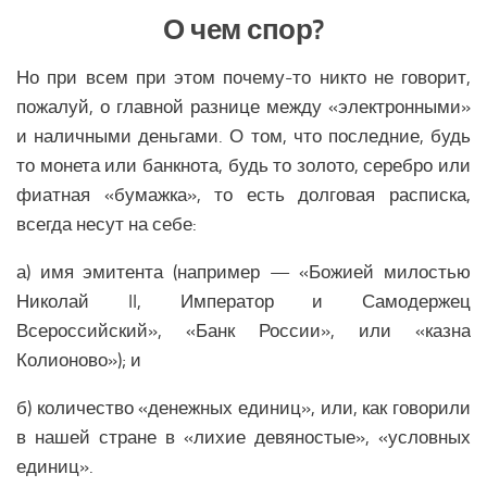
Образование Северной Америки
О чем спор?
Общество Северной Америки
Но при всем при этом почему-то никто не говорит,
Экономика Северной Америки
пожалуй, о главной разнице между «электронными»
АФРИКА
и наличными деньгами. О том, что последние, будь
то монета или банкнота, будь то золото, серебро или
Аналитика Африки
фиатная «бумажка», то есть долговая расписка,
Вооружение Африки
всегда несут на себе:
История Африки
а) имя эмитента (например — «Божией милостью
Политика Африки
Николай II, Император и Самодержец
Религия в Африке
Всероссийский», «Банк России», или «казна
Экономика Африки
Колионово»); и
Климат Африки
б) количество «денежных единиц», или, как говорили
Наука Африки
в нашей стране в «лихие девяностые», «условных
Медицина Африки
единиц».