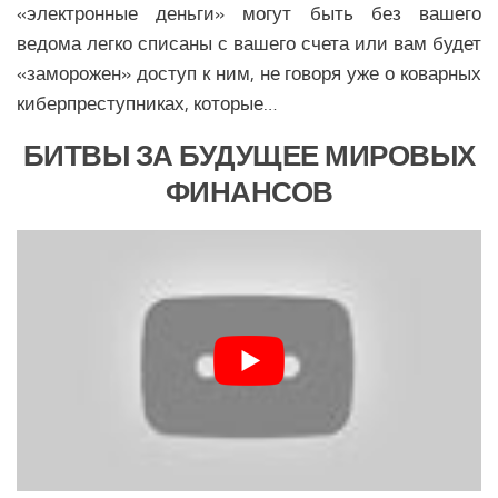
Медицина Латинской Америки
«электронные деньги» могут быть без вашего
ведома легко списаны с вашего счета или вам будет
Образование Латинской Америки
«заморожен» доступ к ним, не говоря уже о коварных
Наука Латинской Америки
киберпреступниках, которые…
Общество Латинской Америки
БИТВЫ ЗА БУДУЩЕЕ МИРОВЫХ
СЕВЕРНАЯ АМЕРИКА
ФИНАНСОВ
Аналитика Северной Америки
Вооружение Северной Америки
История Северной Америки
Политика Северной Америки
Религия Северной Америки
Климат Северной Америки
Медицина Северной Америки
Наука Северной Америки