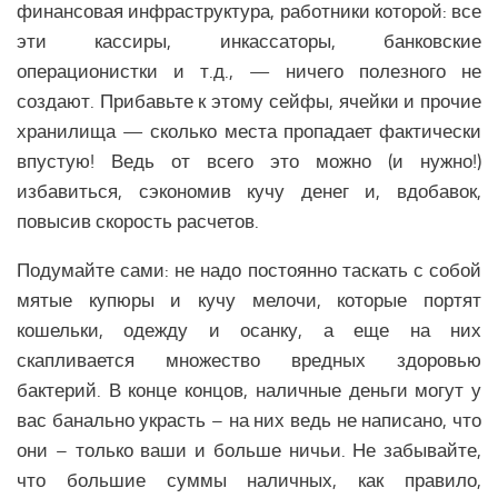
Экономика Еврозоны
финансовая инфраструктура, работники которой: все
эти кассиры, инкассаторы, банковские
Климат Еврозоны
операционистки и т.д., — ничего полезного не
Наука Еврозоны
создают. Прибавьте к этому сейфы, ячейки и прочие
Образование Еврозоны
хранилища — сколько места пропадает фактически
Медицина Еврозоны
впустую! Ведь от всего это можно (и нужно!)
избавиться, сэкономив кучу денег и, вдобавок,
Общество Еврозоны
повысив скорость расчетов.
СНГ
Подумайте сами: не надо постоянно таскать с собой
Аналитика СНГ
мятые купюры и кучу мелочи, которые портят
Экономика СНГ
кошельки, одежду и осанку, а еще на них
скапливается множество вредных здоровью
Политика СНГ
бактерий. В конце концов, наличные деньги могут у
Религия СНГ
вас банально украсть – на них ведь не написано, что
Вооружение СНГ
они – только ваши и больше ничьи. Не забывайте,
Климат СНГ
что большие суммы наличных, как правило,