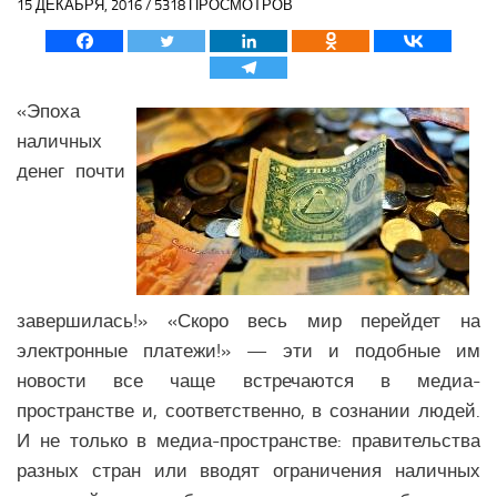
15 ДЕКАБРЯ, 2016 / 5318 ПРОСМОТРОВ
Политика Азии
Религия Азии
Экономика Азии
«Эпоха
Медицина Азии
наличных
Наука Азии
денег почти
Образование Азии
Общество Азии
Климат Азии
БЛИЖНИЙ ВОСТОК
завершилась!» «Скоро весь мир перейдет на
электронные платежи!» — эти и подобные им
Анализ событий на Ближнем Востоке
новости все чаще встречаются в медиа-
Вооружение Ближнего Востока
пространстве и, соответственно, в сознании людей.
История Ближнего Востока
И не только в медиа-пространстве: правительства
разных стран или вводят ограничения наличных
Политика Ближнего Востока