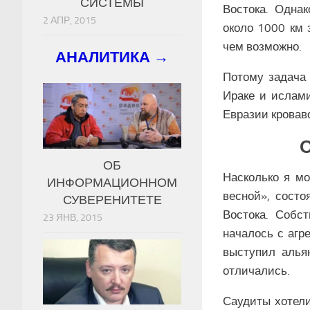
СИСТЕМЫ
Востока. Одна
2 АПР, 2015
около 1000 км 
чем возможно.
АНАЛИТИКА →
Потому задача 
Ираке и ислам
Евразии кровав
О
ОБ
Насколько я мо
ИНФОРМАЦИОННОМ
весной», состо
СУВЕРЕНИТЕТЕ
Востока. Собс
23 ЯНВ, 2015
началось с агр
выступил алья
отличались.
Саудиты хотели