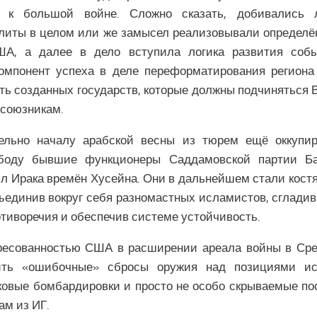
го к большой войне. Сложно сказать, добивались 
литы в целом или же замысел реализовывали определ
ША, а далее в дело вступила логика развития соб
омпонент успеха в деле переформатирования регион
ть созданных государств, которые должны подчиняться В
 союзникам.
ельно началу арабской весны из тюрем ещё оккупир
боду бывшие функционеры Саддамовской партии Б
л Ирака времён Хусейна. Они в дальнейшем стали кост
бъединив вокруг себя разномастных исламистов, сглад
тиворечия и обеспечив системе устойчивость.
ресованностью США в расширении ареала войны в Сре
ить «ошибочные» сбросы оружия над позициями ис
ковые бомбардировки и просто не особо скрываемые по
ам из ИГ.