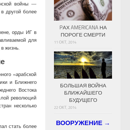
инской войны —
 в другой более
PАХ AMERICANA НА
мене, орды ИГ в
ПОРОГЕ СМЕРТИ
авливаемой для
11 ОКТ, 2014
 в жизнь.
не
нного «арабской
рики и Ближнего
БОЛЬШАЯ ВОЙНА
еднего Востока
БЛИЖАЙШЕГО
силой революций
БУДУЩЕГО
тран несколько
22 ОКТ, 2014
ВООРУЖЕНИЕ →
лал стать более