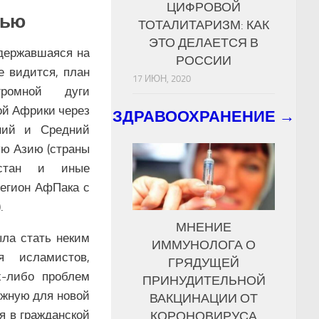
ЦИФРОВОЙ
тью
ТОТАЛИТАРИЗМ: КАК
ЭТО ДЕЛАЕТСЯ В
державшаяся на
РОССИИ
е видится, план
17 ИЮН, 2020
омной дуги
ой Африки через
ЗДРАВООХРАНЕНИЕ →
ний и Средний
ую Азию (страны
стан и иные
регион АфПака с
.
МНЕНИЕ
ла стать неким
ИММУНОЛОГА О
я исламистов,
ГРЯДУЩЕЙ
х-либо проблем
ПРИНУДИТЕЛЬНОЙ
ужную для новой
ВАКЦИНАЦИИ ОТ
я в гражданской
КОРОНОВИРУСА