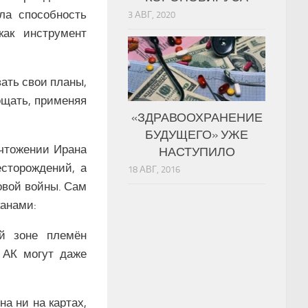
ила способность
3 АВГ, 2020
ак инструмент
ать свои планы,
ощать, применяя
«ЗДРАВООХРАНЕНИЕ
БУДУЩЕГО» УЖЕ
ичтожении Ирана
НАСТУПИЛО
сторождений, а
18 АВГ, 2016
овой войны. Сам
канами:
й зоне племён
 АК могут даже
а ни на картах,