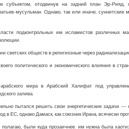
м субъектом, отодвинув на задний план Эр-Рияд, 
атьев-мусульман. Однако, так или иначе, суннитские 
власти подконтрольных им исламистов различных ма
волюции.
ии светских обществ в религиозные через радикализаци
своего политического и экономического влияния в стр
.
 арабского мира в Арабский Халифат под управлен
дского залива.
лельно пытался решить свои энергетические задачи — 
д в ЕС, однако Дамаск, как союзник Ирана, всячески про
полагаю, были куда прозаичнее: им нужна была хаоти