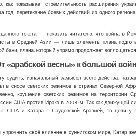
ко, как показывает стремительность расширения укра
за год, перетекание боевых действий из одного региона
данного текста — показать читателю, что война в Йе
исты в Средней Азии — лишь элементы плана подгот
ой бани, плана, который упрямо продолжает воплощаться
т «арабской весны» к большой вой
гу судить, изначальный замысел всего действа, назва
ял в сносе светских режимов в странах Северной Аф
твенно, крушение светских режимов на территории Ср
ессии США против Ирака в 2003-м. Так как движущей 
нс США и Катара с Саудовской Аравией, то цели у с
 упрочнить своё влияние в суннитском мире, Катар же