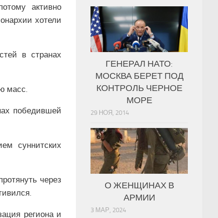
потому активно
монархии хотели
стей в странах
ГЕНЕРАЛ НАТО:
МОСКВА БЕРЕТ ПОД
КОНТРОЛЬ ЧЕРНОЕ
ю масс.
МОРЕ
анах победившей
29 НОЯ, 2014
ием суннитских
протянуть через
О ЖЕНЩИНАХ В
тивился.
АРМИИ
3 МАР, 2024
зация региона и