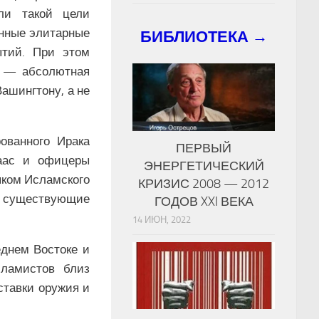
ли такой цели
ённые элитарные
БИБЛИОТЕКА →
ытий. При этом
а — абсолютная
ашингтону, а не
ованного Ирака
ПЕРВЫЙ
аас и офицеры
ЭНЕРГЕТИЧЕСКИЙ
яком Исламского
КРИЗИС 2008 — 2012
ив существующие
ГОДОВ XXI ВЕКА
14 ИЮН, 2022
днем Востоке и
ламистов близ
ставки оружия и