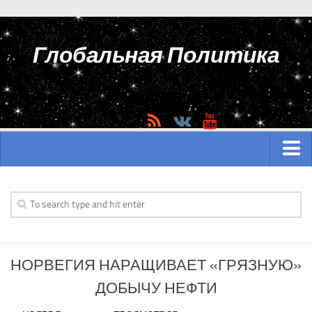
Глобальная Политика
ГЛАВНАЯ
АЗИЯ
Аналитика Азии
НОРВЕГИЯ НАРАЩИВАЕТ «ГРЯЗНУЮ»
История Азии
ДОБЫЧУ НЕФТИ
Вооружение Азии