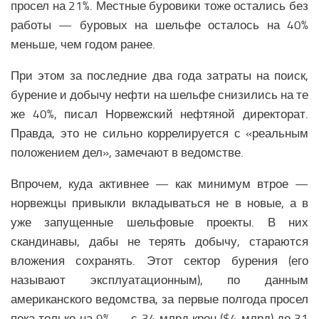
просел на 21%. Местные буровики тоже остались без
Здравоохранение СНГ
работы — буровых на шельфе осталось на 40%
Наука СНГ
меньше, чем годом ранее.
Образование СНГ
При этом за последние два года затраты на поиск,
Общество СНГ
бурение и добычу нефти на шельфе снизились на те
История СНГ
же 40%, писал Норвежский нефтяной директорат.
ЛАТИНСКАЯ АМЕРИКА
Правда, это не сильно коррелируется с «реальным
положением дел», замечают в ведомстве.
Аналитика Латинской Америки
Вооружение Латинской Америки
Впрочем, куда активнее — как минимум втрое —
норвежцы привыкли вкладываться не в новые, а в
История Латинской Америки
уже запущенные шельфовые проекты. В них
Политика Латинской Америки
скандинавы, дабы не терять добычу, стараются
Религия Латинской Америки
вложения сохранять. Этот сектор бурения (его
Экономика Латинской Америки
называют эксплуатационным), по данным
американского ведомства, за первые полгода просел
Климат Латинской Америки
пока только на 9% — с 34 млрд крон ($4 млрд) до 31