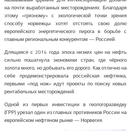
Религия Ближнего Востока
на почти выработанных месторождениях. Благодаря
Экономика Ближнего Востока
этому «грязному» с экологической точки зрения
Медицина Ближнего Востока
способу норвежцы хотят отстоять свою долю
европейского энергетического пирога в борьбе с
Климат Ближнего Востока
главным региональным конкурентом — Россией.
Образование Ближнего Востока
Наука Ближнего Востока
Длящаяся с 2014 года эпоха низких цен на нефть
сильно пошатнула экономики стран, где чёрного
Общество Ближнего Востока
золота много, но добывать его дорого. Как отлично на
ЕВРОПЕЙСКИЙ СОЮЗ
себе продемонстрировала российская нефтянка,
первыми «под нож» идут проекты по поиску новых
Аналитика Еврозоны
рентабельных месторождений.
Вооружение Еврозоны
Одной из первых инвестиции в геологоразведку
История развития Европейского Союза
(ГРР) урезал один из главных противников России на
Политика Еврозоны
европейском нефтяном рынке — Норвегия.
Религия Еврозоны