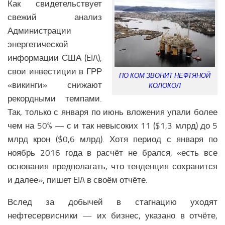
Как свидетельствует
Экономика Еврозоны
свежий анализ
Климат Еврозоны
Администрации
Наука Еврозоны
энергетической
Образование Еврозоны
информации США (EIA),
Медицина Еврозоны
свои инвестиции в ГРР
ПО КОМ ЗВОНИТ НЕФТЯНОЙ
«викинги» снижают
КОЛОКОЛ
Общество Еврозоны
рекордными темпами.
СНГ
Так, только с января по июнь вложения упали более
чем на 50% — с и так невысоких 11 ($1,3 млрд) до 5
Аналитика СНГ
млрд крон ($0,6 млрд). Хотя период с января по
Экономика СНГ
ноябрь 2016 года в расчёт не брался, «есть все
Политика СНГ
основания предполагать, что тенденция сохранится
Религия СНГ
и далее», пишет EIA в своём отчёте.
Вооружение СНГ
Вслед за добычей в стагнацию уходят
Климат СНГ
нефтесервисники — их бизнес, указано в отчёте,