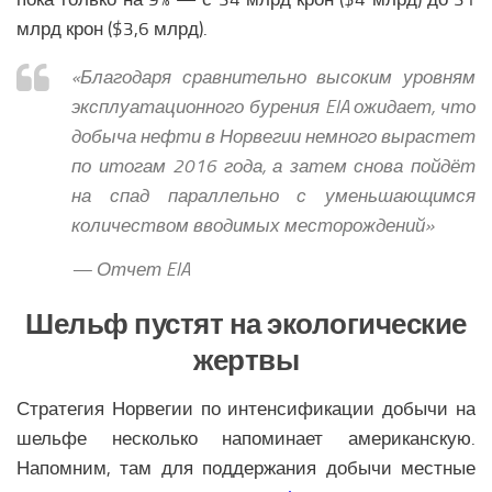
Медицина Латинской Америки
млрд крон ($3,6 млрд).
Образование Латинской Америки
«Благодаря сравнительно высоким уровням
Наука Латинской Америки
эксплуатационного бурения EIA ожидает, что
Общество Латинской Америки
добыча нефти в Норвегии немного вырастет
СЕВЕРНАЯ АМЕРИКА
по итогам 2016 года, а затем снова пойдёт
на спад параллельно с уменьшающимся
Аналитика Северной Америки
количеством вводимых месторождений»
Вооружение Северной Америки
— Отчет EIA
История Северной Америки
Политика Северной Америки
Шельф пустят на экологические
Религия Северной Америки
жертвы
Климат Северной Америки
Стратегия Норвегии по интенсификации добычи на
Медицина Северной Америки
шельфе несколько напоминает американскую.
Наука Северной Америки
Напомним, там для поддержания добычи местные