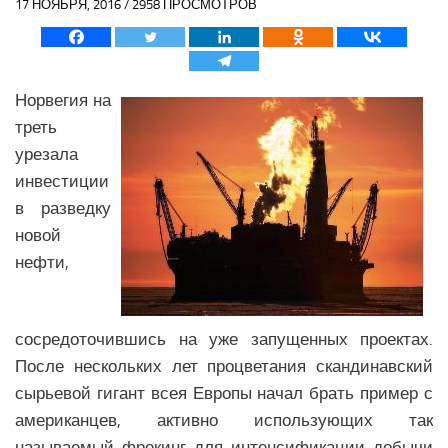
17 НОЯБРЯ, 2016 / 2958 ПРОСМОТРОВ
Политика Азии
Религия Азии
Экономика Азии
Норвегия на
Медицина Азии
треть
Наука Азии
урезала
Образование Азии
инвестиции
в разведку
Общество Азии
новой
Климат Азии
нефти,
БЛИЖНИЙ ВОСТОК
Анализ событий на Ближнем Востоке
сосредоточившись на уже запущенных проектах.
Вооружение Ближнего Востока
После нескольких лет процветания скандинавский
История Ближнего Востока
сырьевой гигант всея Европы начал брать пример с
американцев, активно использующих так
Политика Ближнего Востока
называемый фрекинг для интенсификации добычи