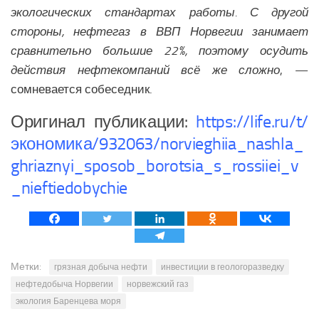
экологических стандартах работы. С другой
стороны, нефтегаз в ВВП Норвегии занимает
сравнительно большие 22%, поэтому осудить
действия нефтекомпаний всё же сложно
, —
сомневается собеседник.
Оригинал публикации:
https://life.ru/t/
экономика/932063/norvieghiia_nashla_
ghriaznyi_sposob_borotsia_s_rossiiei_v
_nieftiedobychie
Метки:
грязная добыча нефти
инвестиции в геологоразведку
нефтедобыча Норвегии
норвежский газ
экология Баренцева моря