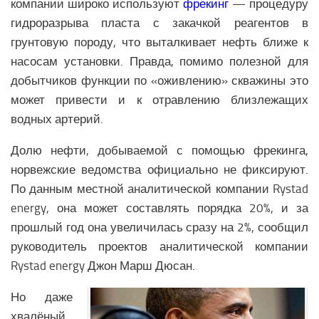
компании широко используют
фрекинг
— процедуру
Образование Северной Америки
гидроразрыва пласта с закачкой реагентов в
Общество Северной Америки
грунтовую породу, что выталкивает нефть ближе к
Экономика Северной Америки
насосам установки. Правда, помимо полезной для
добытчиков функции по «оживлению» скважины это
АФРИКА
может привести и к отравлению близлежащих
Аналитика Африки
водных артерий.
Вооружение Африки
Долю нефти, добываемой с помощью фрекинга,
История Африки
норвежские ведомства официально не фиксируют.
Политика Африки
По данным местной аналитической компании Rystad
Религия в Африке
energy, она может составлять порядка 20%, и за
прошлый год она увеличилась сразу на 2%, сообщил
Экономика Африки
руководитель проектов аналитической компании
Климат Африки
Rystad energy Джон Марш Дюсан.
Наука Африки
Но даже
Медицина Африки
хвалёный