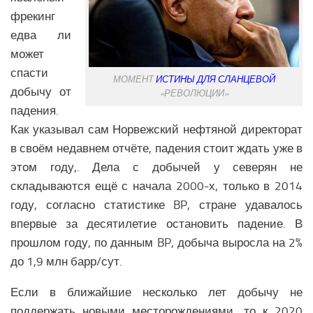
Образование Африки
фрекинг
Общество Африки
едва ли
может
АРКТИКА
спасти
МОМЕНТ
ИСТИНЫ ДЛЯ СЛАНЦЕВОЙ
Вооружение в Арктике
добычу от
«РЕВОЛЮЦИИ»
Климатические изменения в Арктике
падения.
Как указывал сам Норвежский нефтяной директорат
в своём недавнем отчёте, падения стоит ждать уже в
этом году,. Дела с добычей у северян не
складываются ещё с начала 2000-х, только в 2014
году, согласно статистике BP, стране удавалось
впервые за десятилетие остановить падение. В
прошлом году, по данным BP, добыча выросла на 2%
до 1,9 млн барр/сут.
Если в ближайшие несколько лет добычу не
поддержать новыми месторождениями, то к 2020