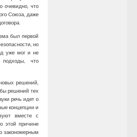
о очевидно, что
ого Союза, даже
оговора.
изма был первой
езопасности, но
од уже мог и не
 подходы, что
 новых решений,
обы решений тех
уки речь идет о
вые концепции и
вуют вместе с
по этой причине
но закономерным