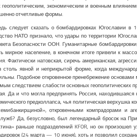
 геополитическим, экономическим и военным влиянием
шенно отчетливые формы.
едь следует сказать о бомбардировках Югославии в 1
дство НАТО признало, что удары по территории Югосл
вета Безопасности ООН. Гуманитарные бомбардировки
ь мирное население, в конечном итоге привели к массо
ия. Фактически натовская, сиречь американская, агресс
в столь явной и неприкрытой форме, когда междунаро
ильны. Подобное откровенное пренебрежение основами
ямым следствием слабости основных геополитических 
ая. Да и что могла предпринять Россия, находившаяся 
омического предколлапса, чья политическая верхушка к
семибанкирщиной», откровенными компрадорами и аг
лужб? Да, безусловно, был легендарный бросок на Пр
тина» раньше подразделений KFOR, но он произошел 
дировок (24 марта — 10 июня), хоть и позволил сохран