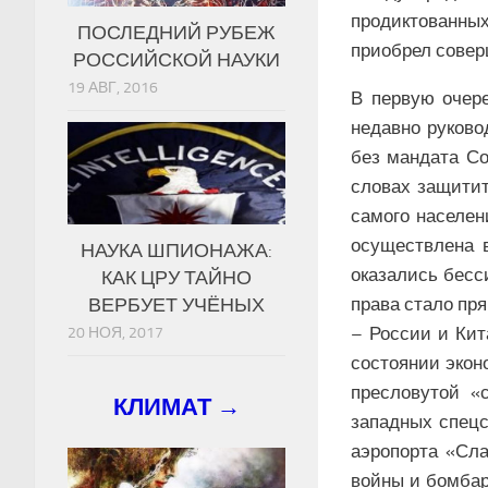
продиктованных
ПОСЛЕДНИЙ РУБЕЖ
приобрел совер
РОССИЙСКОЙ НАУКИ
19 АВГ, 2016
В первую очер
недавно руково
без мандата Со
словах защитит
самого населен
осуществлена 
НАУКА ШПИОНАЖА:
оказались бесс
КАК ЦРУ ТАЙНО
права стало пр
ВЕРБУЕТ УЧЁНЫХ
– России и Кит
20 НОЯ, 2017
состоянии экон
пресловутой «
КЛИМАТ →
западных спецс
аэропорта «Сла
войны и бомбар