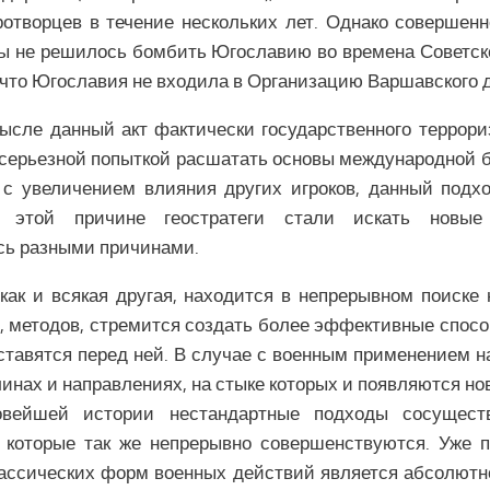
отворцев в течение нескольких лет. Однако совершенн
ы не решилось бомбить Югославию во времена Советск
, что Югославия не входила в Организацию Варшавского д
ысле данный акт фактически государственного террор
серьезной попыткой расшатать основы международной б
с увеличением влияния других игроков, данный подх
о этой причине геостратеги стали искать новые
сь разными причинами.
 как и всякая другая, находится в непрерывном поиске
, методов, стремится создать более эффективные спос
 ставятся перед ней. В случае с военным применением на
инах и направлениях, на стыке которых и появляются но
овейшей истории нестандартные подходы сосущест
 которые так же непрерывно совершенствуются. Уже 
ассических форм военных действий является абсолют