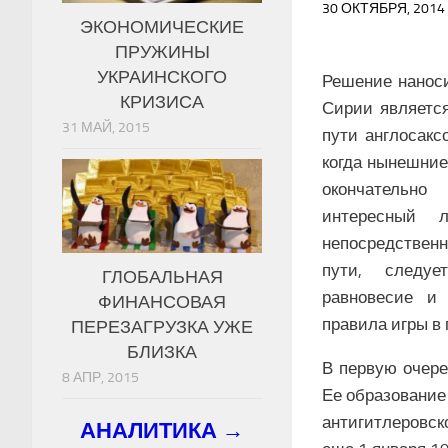
30 ОКТЯБРЯ, 201
ЭКОНОМИЧЕСКИЕ
ПРУЖИНЫ
УКРАИНСКОГО
Решение наноси
КРИЗИСА
Сирии является
31 МАЙ, 2015
пути англосакс
когда нынешние
окончательн
интересный 
непосредственн
пути, следуе
ГЛОБАЛЬНАЯ
равновесие и
ФИНАНСОВАЯ
правила игры в
ПЕРЕЗАГРУЗКА УЖЕ
БЛИЗКА
В первую очере
8 АПР, 2015
Ее образование
антигитлеровс
АНАЛИТИКА →