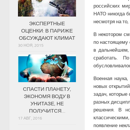
российских мир
НАТО никогда б
несмотря на то
ЭКСПЕРТНЫЕ
ОЦЕНКИ: В ПАРИЖЕ
В некотором см
ОБСУЖДАЮТ КЛИМАТ
по настоящему 
30 НОЯ, 2015
в дальнейшем, 
сработать. П
обусловливало
Военная наука,
новых открытий
СПАСТИ ПЛАНЕТУ,
задач, которые
ЭКОНОМЯ ВОДУ В
разных дисципл
УНИТАЗЕ, НЕ
решения. В н
ПОЛУЧИТСЯ…
классическими,
17 АВГ, 2016
появление некл