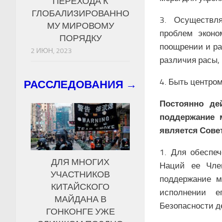
ПЕРЕХОДА К
ГЛОБАЛИЗИРОВАННО
3. Осуществл
МУ МИРОВОМУ
проблем эконом
ПОРЯДКУ
поощрении и ра
2 ИЮН, 2023
различия расы, 
4. Быть центро
РАССЛЕДОВАНИЯ →
Постоянно де
поддержание 
является Сове
1. Для обеспе
ДЛЯ МНОГИХ
Наций ее Член
УЧАСТНИКОВ
поддержание м
КИТАЙСКОГО
исполнении е
МАЙДАНА В
Безопасности д
ГОНКОНГЕ УЖЕ