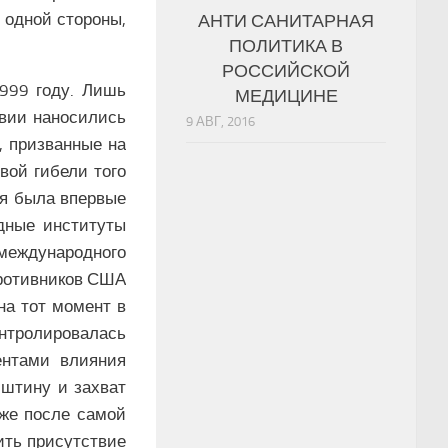
 одной стороны,
АНТИ САНИТАРНАЯ
ПОЛИТИКА В
РОССИЙСКОЙ
999 году. Лишь
МЕДИЦИНЕ
авии наносились
9 АВГ, 2016
, призванные на
вой гибели того
ия была впервые
дные институты
 международного
противников США
на тот момент в
онтролировалась
ентами влияния
иштину и захват
уже после самой
ить присутствие