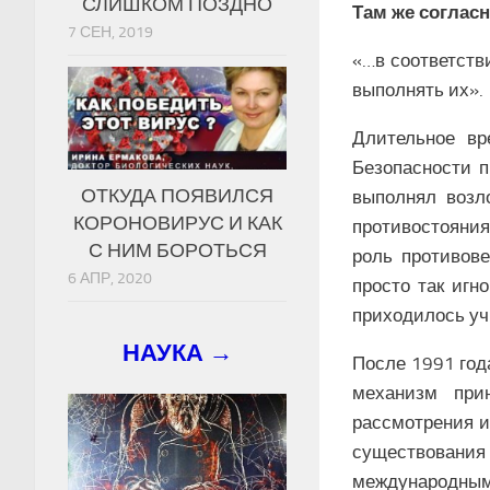
СЛИШКОМ ПОЗДНО
Там же соглас
7 СЕН, 2019
«…в соответств
выполнять их».
Длительное вр
Безопасности п
ОТКУДА ПОЯВИЛСЯ
выполнял возл
КОРОНОВИРУС И КАК
противостояния
С НИМ БОРОТЬСЯ
роль противове
6 АПР, 2020
просто так игн
приходилось уч
НАУКА →
После 1991 год
механизм при
рассмотрения и
существовани
международным