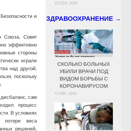
25 СЕН, 2020
 Безопасности и
ЗДРАВООХРАНЕНИЕ →
о Союза, Совет
очно эффективно
новные стороны
ктически играли
СКОЛЬКО БОЛЬНЫХ
тва над другой,
УБИЛИ ВРАЧИ ПОД
льзя, поскольку
ВИДОМ БОРЬБЫ С
.
КОРОНАВИРУСОМ
15 АВГ, 2020
 дисбаланс, сам
ходил процесс
сти. В условиях
с потери веса
анных решений,