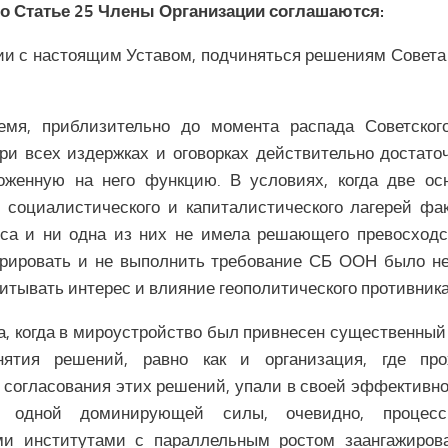
но Статье 25 Члены Организации соглашаются:
ии с настоящим Уставом, подчиняться решениям Совета
емя, приблизительно до момента распада Советског
ри всех издержках и оговорках действительно достат
оженную на него функцию. В условиях, когда две ос
 социалистического и капиталистического лагерей фа
са и ни одна из них не имела решающего превосходс
орировать и не выполнить требование СБ ООН было не
итывать интерес и влияние геополитического противника
а, когда в мироустройство был привнесен существенный
нятия решений, равно как и организация, где про
 согласования этих решений, упали в своей эффективно
я одной доминирующей силы, очевидно, процес
и институтами с параллельным ростом заангажиров