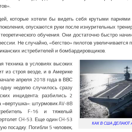
тов».
ей, которые хотели бы видеть себя крутыми парнями
 поколения, опускаются руки после изнурительных тренир
 теоретического обучения. Они достаточно быстро начи
фессии. Не случайно, «бегство» пилотов увеличивается 
иканских истребителей и бомбардировщиков.
я техника в условиях высоких
ит из строя везде, и в Америке
 начале апреля 2018 года в ВВС
 одну неделю случилось сразу
еских инцидента: разбились 2
а «вертушка»: штурмовик AV-8B
истребитель F-16 и тяжелый
ертолет CH-53. Еще один CH-53
КАК В США ДЕЛАЮТ
ую посадку. Погибли 5 человек,