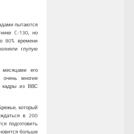
авдами пытаются
нике C-130, но
что 80% времени
полняли глупую
 месяцами его
 очень многие
» кадры из ВВС
Брежье, который
уждаться в 200
тся подготовить
ановится больше