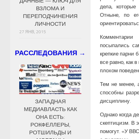
ДАННЫЕ — КЛЮЧ ДЛЯ
дела, которые
ВЗЛОМА И
Отныне, по е
ПЕРЕПОДЧИНЕНИЯ
ориентироваться
ЛИЧНОСТИ
27 ЯНВ, 2015
Комментарии 
посыпались са
РАССЛЕДОВАНИЯ →
крепкие парни 
все равно, как 
плохом поведен
Тем не менее, 
способны разр
дисциплину.
ЗАПАДНАЯ
МЕДИАВЛАСТЬ КАК
Однако когда д
ОНА ЕСТЬ:
скептицизм. В 
РОКФЕЛЛЕРЫ,
помогут. «У ВВ
РОТШИЛЬДЫ И