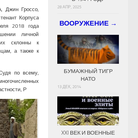
28 АПР, 2025
, Джин Гроссо,
тенант Корпуса
ВООРУЖЕНИЕ →
реля 2018 года
ышении личной
них склонны к
цам, а также к
БУМАЖНЫЙ ТИГР
Судя по всему,
НАТО
 многочисленных
13 ДЕК, 2014
стности, Р
XXI ВЕК И ВОЕННЫЕ