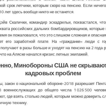
ой срок летчики, которым скоро на пенсию. Если ничего
10 лет здесь вообще никто не останется.
эйв Скалички, командир эскадрильи, похвастался, что
ехвата российских дальних бомбардировщиков, которые
емя он пожаловался, что это слишком сложная и опасная
ует его заработной плате. На «гражданке» люди с г
получают в разы больше и уходят на пенсию на 2 года 
что на Аляске начался кризис летных экипажей.
нно, Минобороны США не скрываю
кадровых проблем
ы, закон о национальной обороне-2018 разрешает Пент
 военнослужащих до общего числа 1 026 500 челов
ают, где взять столько людей, которым можно доверить с
ичную технику.