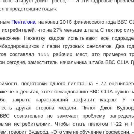
 констатирует Джин Гроссо, — И эти кадровые проблемы
ся в предстоящие годы».
анным
Пентагона
, на конец 2016 финансового года ВВС 
 истребителей, что на 27% меньше штата. С тех пор сит
ревожнее. Нехватку кадров испытывают все подразде
мбардировщиков и парки грузовых самолетов. Два го
ов составлял 1555 рабочих мест, это примерно тр
 он сегодня, заместитель начальника штаба ВВС США Г
оимость подготовки одного пилота на F-22 оценивает
же не в деньгах, хотя командованию ВВС США нужно н
обы закрыть нарастающий дефицит кадров. У тех
 есть другая сторона медали. Пилот Джон Вудвор
 ВВС сознательно не замечает проблему запредель
выми истребителями. Чтобы стать пилотом F-22 и F
ем, говорит Вудворд. «Это уже не обучение профессии, 