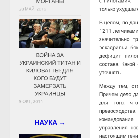
с пилотами», —
МОРГАНЫ
только ухудшат
28 МАЙ, 2016
В целом, по д
1211 летчиками
значительно т
эскадрильи бо
ВОЙНА ЗА
дефицит пилот
УКРАИНСКИЙ ТИТАН И
состава. Какой
КИЛОВАТТЫ: ДЛЯ
уточнять.
КОГО БУДУТ
ЗАМЕРЗАТЬ
Между тем, ст
УКРАИНЦЫ
Причем дело да
9 ОКТ, 2014
для того, чт
превосходства
командование
НАУКА →
управления но
настоящим гени