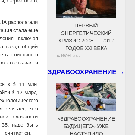
, скорее всего,
США располагали
ПЕРВЫЙ
уация стала еще
ЭНЕРГЕТИЧЕСКИЙ
ления, включая
КРИЗИС 2008 — 2012
да назад общий
ГОДОВ XXI ВЕКА
еть списочного
14 ИЮН, 2022
россо отказался
ЗДРАВООХРАНЕНИЕ →
ся в $ 11 млн.
айти $ 12 млрд.
нологического
д считает, что
ной сложности
«ЗДРАВООХРАНЕНИЕ
-35, надо быть
БУДУЩЕГО» УЖЕ
— считает он, —
НАСТУПИЛО