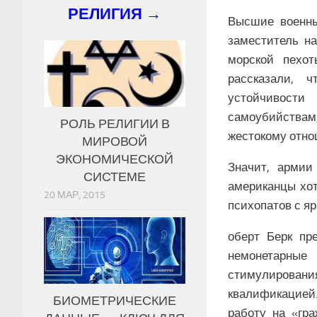
РЕЛИГИЯ →
Высшие военны
заместитель н
морской пехот
рассказали, 
устойчивости
самоубийствам
РОЛЬ РЕЛИГИИ В
жестокому отно
МИРОВОЙ
ЭКОНОМИЧЕСКОЙ
Значит, армии
СИСТЕМЕ
американцы хот
20 МАР, 2015
психопатов с я
оберт Берк пр
немонетар
стимулирования
квалификацией
БИОМЕТРИЧЕСКИЕ
работу на «гра