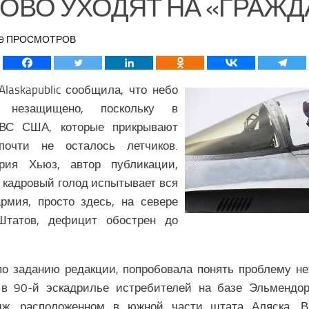
ОВО УХОДЯТ НА «ГРАЖД
159 ПРОСМОТРОВ
Alaskapublic сообщила, что небо
 незащищено, поскольку в
ВВС США, которые прикрывают
почти не осталось летчиков.
рия Хьюз, автор публикации,
о кадровый голод испытывает вся
рмия, просто здесь, на севере
Штатов, дефицит обострен до
о заданию редакции, попробовала понять проблему не
в 90-й эскадрилье истребителей на базе Эльмендо
дж, расположенном в южной части штата Аляска. 