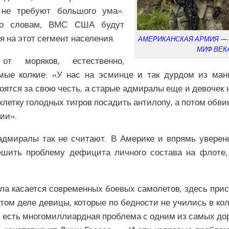
 не требуют большого ума».
го словам, ВМС США будут
 на этот сегмент населения.
АМЕРИКАНСКАЯ АРМИЯ —
МИФ ВЕК
от моряков, естественно,
мые колкие: «У нас на эсминце и так дурдом из мань
боятся за свою честь, а старые адмиралы еще и девочек 
в клетку голодных тигров посадить антилопу, а потом обв
ии».
адмиралы так не считают. В Америке и впрямь увере
ешить проблему дефицита личного состава на флоте,
ела касается современных боевых самолетов, здесь при
этом деле девицы, которые по бедности не учились в кол
С есть многомиллиардная проблема с одним из самых до