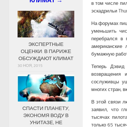
КЛИМАТ →
в том числе пи
эскадрильи Thun
На форумах пиш
уменьшить чис
перебрался в г
ЭКСПЕРТНЫЕ
американские 
ОЦЕНКИ: В ПАРИЖЕ
бумажную работ
ОБСУЖДАЮТ КЛИМАТ
30 НОЯ, 2015
Теперь Дэвид
возвращения 
сослуживцы уш
многих стран, 
В этой связи л
СПАСТИ ПЛАНЕТУ,
заявил, что г
ЭКОНОМЯ ВОДУ В
тысячах пилота
УНИТАЗЕ, НЕ
только 65 тыся