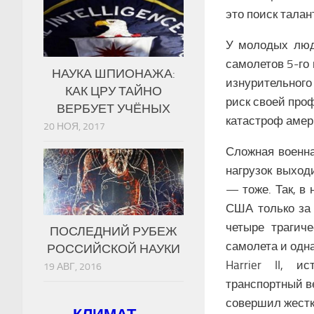
это поиск талан
У молодых люд
самолетов 5-го
НАУКА ШПИОНАЖА:
изнурительного
КАК ЦРУ ТАЙНО
риск своей про
ВЕРБУЕТ УЧЁНЫХ
катастроф амер
20 НОЯ, 2017
Сложная военна
нагрузок выход
— тоже. Так, в
США только за
четыре трагич
ПОСЛЕДНИЙ РУБЕЖ
самолета и одн
РОССИЙСКОЙ НАУКИ
Harrier II, 
19 АВГ, 2016
транспортный в
совершил жестк