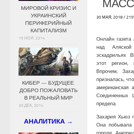
МАСС
МИРОВОЙ КРИЗИС И
УКРАИНСКИЙ
30 МАЯ, 2018 / 2
ПЕРИФЕРИЙНЫЙ
КАПИТАЛИЗМ
19 НОЯ, 2014
Онлайн газета 
над Аляской
эскадрильях 
этот регион, 
Впрочем, Заха
призналась, чт
КИБЕР — БУДУЩЕЕ.
американская а
ДОБРО ПОЖАЛОВАТЬ
Соединенных 
В РЕАЛЬНЫЙ МИР
предела.
30 ДЕК, 2014
Захария Хьюз п
АНАЛИТИКА →
Она побывала 
городе Анкори