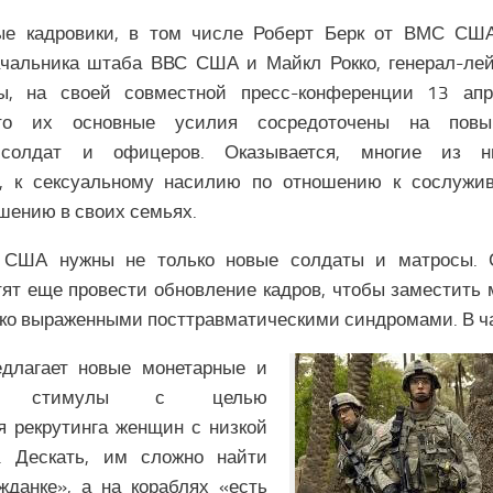
е кадровики, в том числе Роберт Берк от ВМС США
ачальника штаба ВВС США и Майкл Рокко, генерал-лей
ы, на своей совместной пресс-конференции 13 ап
что их основные усилия сосредоточены на пов
 солдат и офицеров. Оказывается, многие из 
, к сексуальному насилию по отношению к сослужив
шению в своих семьях.
 США нужны не только новые солдаты и матросы. 
ят еще провести обновление кадров, чтобы заместить
рко выраженными посттравматическими синдромами. В ча
едлагает новые монетарные и
ные стимулы с целью
 рекрутинга женщин с низкой
. Дескать, им сложно найти
жданке», а на кораблях «есть