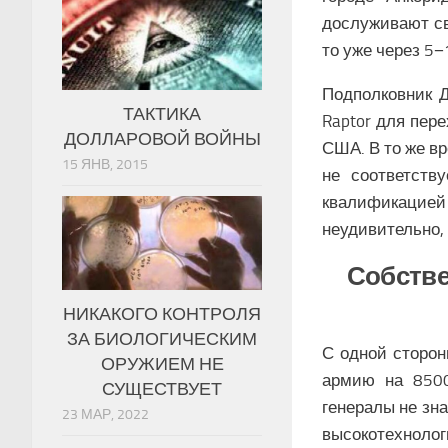
дослуживают св
то уже через 5−
Подполковник Д
ТАКТИКА
Raptor для пер
ДОЛЛАРОВОЙ ВОЙНЫ
США. В то же вр
15 ЯНВ, 2015
не соответств
квалификацией 
неудивительно, 
Собстве
НИКАКОГО КОНТРОЛЯ
ЗА БИОЛОГИЧЕСКИМ
С одной сторон
ОРУЖИЕМ НЕ
армию на 8500
СУЩЕСТВУЕТ
генералы не зн
23 МАР, 2022
высокотехнолог