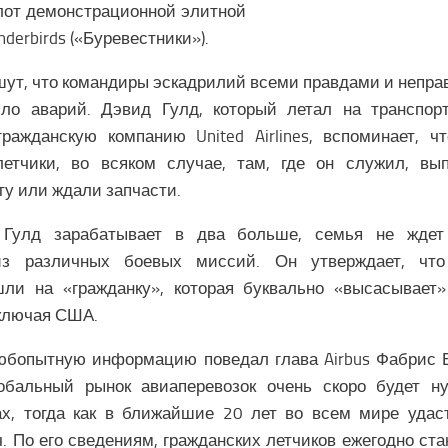
лот демонстрационной элитной
derbirds («Буревестники»).
ут, что командиры эскадрилий всеми правдами и непр
ло аварий. Дэвид Гулд, который летал на транспорт
ражданскую компанию United Airlines, вспоминает, 
летчики, во всяком случае, там, где он служил, вы
у или ждали запчасти.
 Гулд зарабатывает в два больше, семья не ждет
из различных боевых миссий. Он утверждает, что
ли на «гражданку», которая буквально «высасывает
включая США.
юбопытную информацию поведал глава Airbus Фабрис 
лобальный рынок авиаперевозок очень скоро будет н
х, тогда как в ближайшие 20 лет во всем мире удас
ч. По его сведениям, гражданских летчиков ежегодно ст