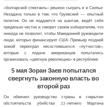
Здравоохранение СНГ
«болгарский спектакль» решено сыграть и в Скопье.
Наука СНГ
Незадача только в том, что Груевский — опытный
Образование СНГ
политик. Он не поддается на шантаж, ведёт себя
Общество СНГ
предельно честно и говорит своим избирателям, что
никогда не позволит, чтобы Македонией руководили
История СНГ
люди, которых финансирует США. Премьер поздней
ЛАТИНСКАЯ АМЕРИКА
зимой переиграл несостоявшихся «путчистов»,
которые с подачи американцев попытались
Аналитика Латинской Америки
организовать «цветную революцию» в республике.
Вооружение Латинской Америки
5 мая Зоран Заев попытался
История Латинской Америки
свергнуть законную власть во
Политика Латинской Америки
Религия Латинской Америки
второй раз
Экономика Латинской Америки
Он обвинил руководство страны в сокрытии
Климат Латинской Америки
обстоятельств убийства 22-летнего Мартина