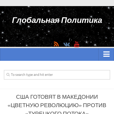
Глобальная Политика
ГЛАВНАЯ
АЗИЯ
Аналитика Азии
США ГОТОВЯТ В МАКЕДОНИИ
История Азии
«ЦВЕТНУЮ РЕВОЛЮЦИЮ» ПРОТИВ
Вооружение Азии
«ТУРЕЦКОГО ПОТОКА»