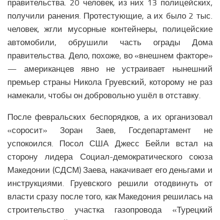
правительства. 20 человек, из них 13 полицейских,
Религия Ближнего Востока
получили ранения. Протестующие, а их было 2 тыс.
Экономика Ближнего Востока
человек, жгли мусорные контейнеры, полицейские
Медицина Ближнего Востока
автомобили, обрушили часть ограды Дома
Климат Ближнего Востока
правительства. Дело, похоже, во «внешнем факторе»
— американцев явно не устраивает нынешний
Образование Ближнего Востока
премьер страны Никола Груевский, которому не раз
Наука Ближнего Востока
намекали, чтобы он добровольно ушёл в отставку.
Общество Ближнего Востока
После февральских беспорядков, а их организовал
ЕВРОПЕЙСКИЙ СОЮЗ
«соросит» Зоран Заев, Госдепартамент не
успокоился. Посол США Джесс Бейли встал на
Аналитика Еврозоны
сторону лидера Социал-демократического союза
Вооружение Еврозоны
Македонии (СДСМ) Заева, накачивает его деньгами и
История развития Европейского Союза
инструкциями. Груевского решили отодвинуть от
Политика Еврозоны
власти сразу после того, как Македония решилась на
Религия Еврозоны
строительство участка газопровода «Турецкий