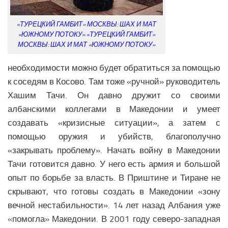
Образование Африки
Общество Африки
«ТУРЕЦКИЙ ГАМБИТ» МОСКВЫ: ШАХ И МАТ
«ЮЖНОМУ ПОТОКУ» «ТУРЕЦКИЙ ГАМБИТ»
АРКТИКА
МОСКВЫ: ШАХ И МАТ «ЮЖНОМУ ПОТОКУ»
Вооружение в Арктике
необходимости можно будет обратиться за помощью
Климатические изменения в Арктике
к соседям в Косово. Там тоже «ручной» руководитель
Хашим Тачи. Он давно дружит со своими
албанскими коллегами в Македонии и умеет
создавать «кризисные ситуации», а затем с
помощью оружия и убийств, благополучно
«закрывать проблему». Начать войну в Македонии
Тачи готовится давно. У него есть армия и большой
опыт по борьбе за власть. В Приштине и Тиране не
скрывают, что готовы создать в Македонии «зону
вечной нестабильности». 14 лет назад Албания уже
«помогла» Македонии. В 2001 году северо-западная