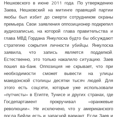
Медицина Латинской Америки
Нешковского в июне 2011 года. По утверждению
Заева, Нешковский на митинге правящей партии
Образование Латинской Америки
якобы был избит до смерти сотрудником охраны
Наука Латинской Америки
премьера. Свои заявления оппозиционер подкрепил
Общество Латинской Америки
аудиозаписью, на которой глава правительства и
глава МВД Гордана Янкулоска будто бы обсуждают
СЕВЕРНАЯ АМЕРИКА
стратегию сокрытия личности убийцы. Янкулоска
Аналитика Северной Америки
заявила, что запись является подделкой.
Вооружение Северной Америки
Естественно, это только накалило ситуацию. Заев
пошел ва-банк. Оппозиция не скрывает, что при
История Северной Америки
необходимости сможет вывести на улицы
Политика Северной Америки
македонской столицы десятки тысяч людей. Для
Религия Северной Америки
этого есть соцсети, которые уже использовали
Климат Северной Америки
«путчисты» в Египте, Тунисе и других странах, где
Медицина Северной Америки
Госдепартамент прокручивал «оранжевые
революции». Не исключено, что у американского
Наука Северной Америки
посла Бейли есть и запасной вариант. Если Заев и