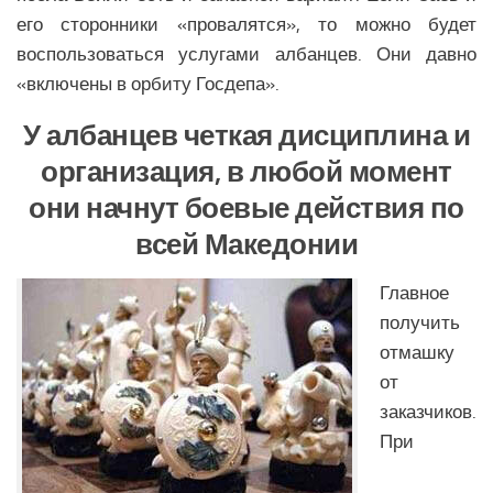
Образование Северной Америки
его сторонники «провалятся», то можно будет
Общество Северной Америки
воспользоваться услугами албанцев. Они давно
Экономика Северной Америки
«включены в орбиту Госдепа».
АФРИКА
У албанцев четкая дисциплина и
организация, в любой момент
Аналитика Африки
они начнут боевые действия по
Вооружение Африки
всей Македонии
История Африки
Политика Африки
Главное
Религия в Африке
получить
отмашку
Экономика Африки
от
Климат Африки
заказчиков.
Наука Африки
При
Медицина Африки