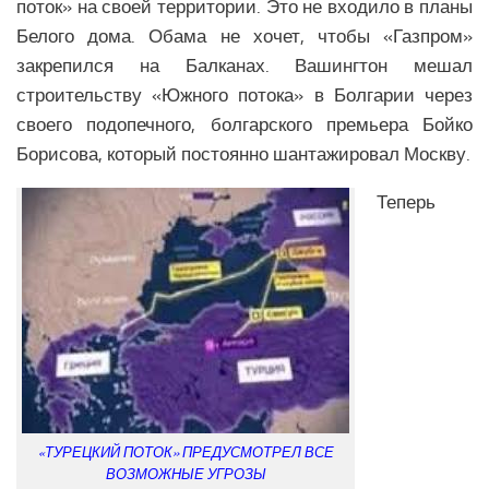
поток» на своей территории. Это не входило в планы
Экономика Еврозоны
Белого дома. Обама не хочет, чтобы «Газпром»
Климат Еврозоны
закрепился на Балканах. Вашингтон мешал
Наука Еврозоны
строительству «Южного потока» в Болгарии через
Образование Еврозоны
своего подопечного, болгарского премьера Бойко
Борисова, который постоянно шантажировал Москву.
Медицина Еврозоны
Общество Еврозоны
Теперь
СНГ
Аналитика СНГ
Экономика СНГ
Политика СНГ
Религия СНГ
Вооружение СНГ
«ТУРЕЦКИЙ ПОТОК» ПРЕДУСМОТРЕЛ ВСЕ
Климат СНГ
ВОЗМОЖНЫЕ УГРОЗЫ