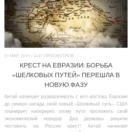
Политика Азии
Религия Азии
Экономика Азии
Медицина Азии
Наука Азии
Образование Азии
31 МАР, 2015 / 3497 ПРОСМОТРОВ
Общество Азии
КРЕСТ НА ЕВРАЗИИ: БОРЬБА
Климат Азии
«ШЕЛКОВЫХ ПУТЕЙ» ПЕРЕШЛА В
БЛИЖНИЙ ВОСТОК
НОВУЮ ФАЗУ
Анализ событий на Ближнем Востоке
Китай начинает разворачивать с юго-востока Евразии
до северо-запада свой новый «Шелковый путь». США
Вооружение Ближнего Востока
планирует наперерез этому пути проложить свой
История Ближнего Востока
экономический коридор. Два державы решили
Политика Ближнего Востока
поставить на России крест? Китай начинает