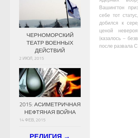
Вашингтон при
себе тот статус
добился к сер
ценой неверо
ЧЕРНОМОРСКИЙ
(казалось – без
ТЕАТР ВОЕННЫХ
после развала 
ДЕЙСТВИЙ
2 ИЮЛ, 2015
2015: АСИМЕТРИЧНАЯ
НЕФТЯНАЯ ВОЙНА
14 ФЕВ, 2015
РЕЛИГИЯ →