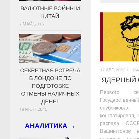
ВАЛЮТНЫЕ ВОЙНЫ И
КИТАЙ
7 МАЙ, 2015
СЕКРЕТНАЯ ВСТРЕЧА
17 АВГ, 2023 / 1
В ЛОНДОНЕ ПО
ЯДЕРНЫЙ 
ПОДГОТОВКЕ
Первого с
ОТМЕНЫ НАЛИЧНЫХ
Государстве
ДЕНЕГ
опубликова
18 ИЮН, 2015
констатировал,
распада СССР
АНАЛИТИКА →
Вашингтоном в
ядерных воор