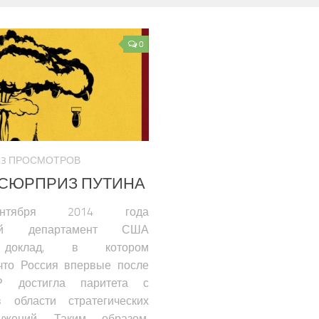
0
1643 ПРОСМОТРОВ
СЮРПРИЗ ПУТИНА
ентября 2014 года
нный департамент США
л доклад, в котором
 что Россия впервые после
 достигла паритета с
 области стратегических
ужений. Таким образом,