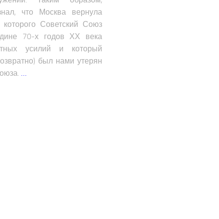
знал, что Москва вернула
, которого Советский Союз
едине 70-х годов ХХ века
ятных усилий и который
возвратно) был нами утерян
Союза.
…