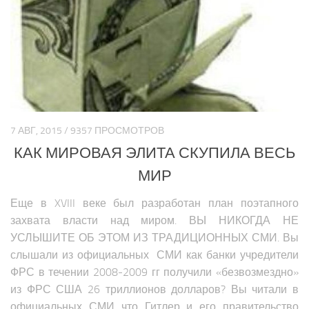
Политика Азии
Религия Азии
Экономика Азии
Медицина Азии
Наука Азии
Образование Азии
7 АВГ, 2015 / 9357 ПРОСМОТРОВ
Общество Азии
КАК МИРОВАЯ ЭЛИТА СКУПИЛА ВЕСЬ
Климат Азии
МИР
БЛИЖНИЙ ВОСТОК
Еще в XVIII веке был разработан план поэтапного
захвата власти над миром. ВЫ НИКОГДА НЕ
Анализ событий на Ближнем Востоке
УСЛЫШИТЕ ОБ ЭТОМ ИЗ ТРАДИЦИОННЫХ СМИ. Вы
Вооружение Ближнего Востока
слышали из официальных СМИ как банки учредители
История Ближнего Востока
ФРС в течении 2008-2009 гг получили «безвозмездно»
из ФРС США 26 триллионов долларов? Вы читали в
Политика Ближнего Востока
официальных СМИ что Гитлер и его правительство