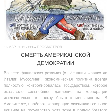
Политика Азии
Религия Азии
Экономика Азии
Медицина Азии
Наука Азии
Образование Азии
16 МАР, 2015 / 6604 ПРОСМОТРОВ
Общество Азии
СМЕРТЬ АМЕРИКАНСКОЙ
Климат Азии
ДЕМОКРАТИИ
БЛИЖНИЙ ВОСТОК
Во всех фашистских режимах (от Испании Франко до
Италии Муссолини), экономическая политика всегда
Анализ событий на Ближнем Востоке
полностью контролировалась государством, которое
Вооружение Ближнего Востока
оказывало сильнейшее давление на корпорации
История Ближнего Востока
исключительно в пользу богатого меньшинства. В
Америке же, наоборот, корпорации оказывают сильное
Политика Ближнего Востока
влияние на государство, хотя тоже в пользу богатого