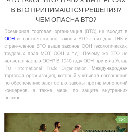
ЧТО ТАКОЕ ВТО? В ЧЬИХ ИНТЕРЕСАХ
В ВТО ПРИНИМАЮТСЯ РЕШЕНИЯ?
ЧЕМ ОПАСНА ВТО?
Всемирная торговая организация (ВТО) не входит в
ООН
и, соответственно, законы ВТО стоят для ТНК и
стран-членов ВТО выше законов ООН (экологических,
трудовых прав МОТ ООН и т.д.). Почему же ВТО не
является частью ООН? В 1948 году ООН приняла Устав
ITO (International Trade Organization, Международная
торговая организация), который учитывал соглашения
по обеспечению занятостью, законы против монополий
концернов, а также меры по защите внутренних
рынков.
…
0