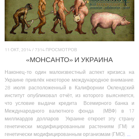
11 ОКТ, 2014 / 7314 ПРОСМОТРОВ
«МОНСАНТО» И УКРАИНА
Наконец-то один малоизвестный аспект кризиса на
Украине привлёк некоторое международное внимание.
28 июля расположенный в Калифорнии Оклендский
институт опубликовал отчёт, из которого выясняется,
что условие выдачи кредита Всемирного банка и
Международного валютного фонда (МВФ) в 17
миллиардов долларов Украине откроет эту страну
генетически модифицированным растениям (ГМ) и
генетически модифицированным организмам (ГМО).
…