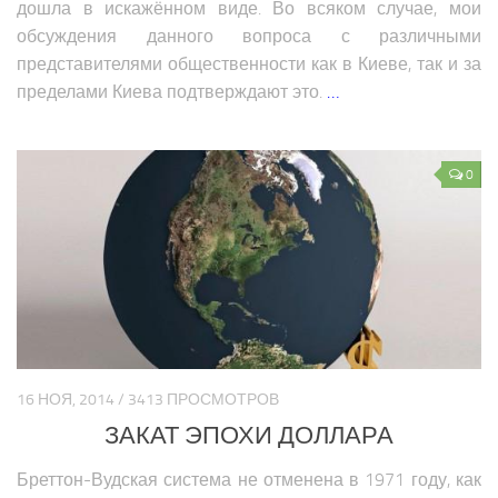
дошла в искажённом виде. Во всяком случае, мои
обсуждения данного вопроса с различными
представителями общественности как в Киеве, так и за
пределами Киева подтверждают это.
…
0
16 НОЯ, 2014 / 3413 ПРОСМОТРОВ
ЗАКАТ ЭПОХИ ДОЛЛАРА
Бреттон-Вудская система не отменена в 1971 году, как