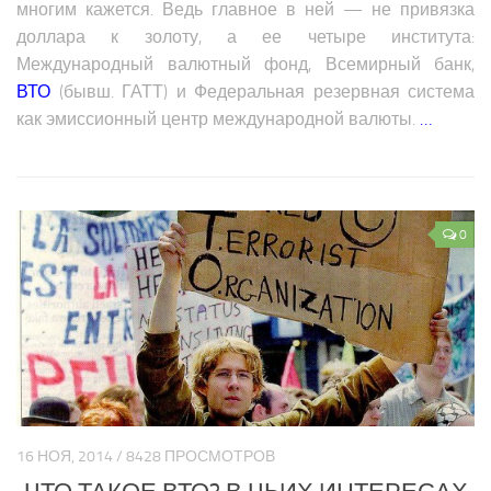
многим кажется. Ведь главное в ней — не привязка
доллара к золоту, а ее четыре института:
Международный валютный фонд, Всемирный банк,
ВТО
(бывш. ГАТТ) и Федеральная резервная система
как эмиссионный центр международной валюты.
…
0
16 НОЯ, 2014 / 8428 ПРОСМОТРОВ