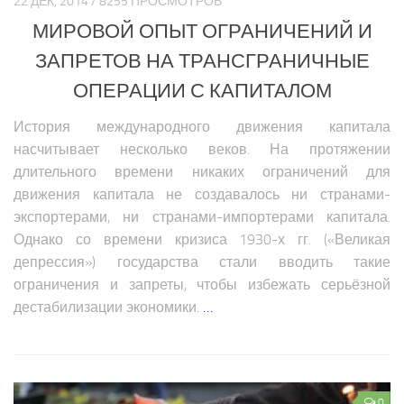
22 ДЕК, 2014 / 8255 ПРОСМОТРОВ
МИРОВОЙ ОПЫТ ОГРАНИЧЕНИЙ И
ЗАПРЕТОВ НА ТРАНСГРАНИЧНЫЕ
ОПЕРАЦИИ С КАПИТАЛОМ
История международного движения капитала
насчитывает несколько веков. На протяжении
длительного времени никаких ограничений для
движения капитала не создавалось ни странами-
экспортерами, ни странами-импортерами капитала.
Однако со времени кризиса 1930-х гг. («Великая
депрессия») государства стали вводить такие
ограничения и запреты, чтобы избежать серьёзной
дестабилизации экономики.
…
0