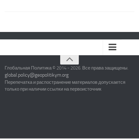
БЛИЖНИЙ ВОСТОК
Глобальная Политика © 2014 - 2026. Все права защищены.
global.policy@geopolitikym.org
ЕВРОПЕЙСКИЙ СОЮЗ
Перепечатка и распостранение материалов допускается
только при наличии ссылки на первоисточник
СЕВЕРНАЯ АМЕРИКА
ЛАТИНСКАЯ АМЕРИКА
АЗИЯ
СНГ