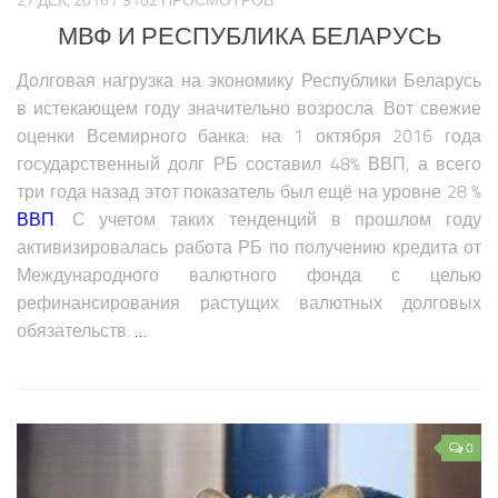
27 ДЕК, 2016 / 3102 ПРОСМОТРОВ
Экономика Еврозоны
МВФ И РЕСПУБЛИКА БЕЛАРУСЬ
Климат Еврозоны
Долговая нагрузка на экономику Республики Беларусь
Наука Еврозоны
в истекающем году значительно возросла. Вот свежие
Образование Еврозоны
оценки Всемирного банка: на 1 октября 2016 года
Медицина Еврозоны
государственный долг РБ составил 48% ВВП, а всего
три года назад этот показатель был ещё на уровне 28 %
Общество Еврозоны
ВВП
. С учетом таких тенденций в прошлом году
СНГ
активизировалась работа РБ по получению кредита от
Международного валютного фонда с целью
Аналитика СНГ
рефинансирования растущих валютных долговых
Экономика СНГ
обязательств.
…
Политика СНГ
Религия СНГ
Вооружение СНГ
0
Климат СНГ