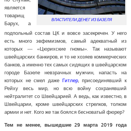
Образование Африки
является
Общество Африки
товарищ
ВЛАСТИТЕЛИ ДЕНЕГ ИЗ БАЗЕЛЯ
АРКТИКА
Барух, а
подпольный состав ЦК и вовсе засекречен. У него
Вооружение в Арктике
есть много эвфемизмов, самый адекватный из
Климатические изменения в Арктике
которых — «Цюрихские гномы». Так называют
швейцарских банкиров, и то не хозяев коммерческих
банков, а именно тех самых сидящих в швейцарском
городе Базеле невзрачных мужчин, напасть на
которых не смел даже
Гитлер
, присоединявший к
Рейху весь мир, но всю войну сохранявший
нейтралитет со Швейцарией. А ведь, как известно, в
Швейцарии, кроме швейцарских стрелков, толком
армии и нет. Кого же так боялся бесноватый фюрер?
Тем не менее, вышедшие 29 марта 2019 года