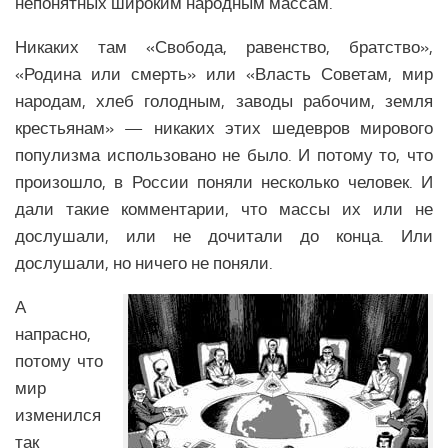
непонятных широким народным массам.
Религия Ближнего Востока
Экономика Ближнего Востока
Никаких там «Свобода, равенство, братство»,
«Родина или смерть» или «Власть Советам, мир
Медицина Ближнего Востока
народам, хлеб голодным, заводы рабочим, земля
Климат Ближнего Востока
крестьянам» — никаких этих шедевров мирового
Образование Ближнего Востока
популизма использовано не было. И потому то, что
Наука Ближнего Востока
произошло, в России поняли несколько человек. И
Общество Ближнего Востока
дали такие комментарии, что массы их или не
дослушали, или не дочитали до конца. Или
ЕВРОПЕЙСКИЙ СОЮЗ
дослушали, но ничего не поняли.
Аналитика Еврозоны
А
Вооружение Еврозоны
напрасно,
История развития Европейского Союза
потому что
мир
Политика Еврозоны
изменился
Религия Еврозоны
так