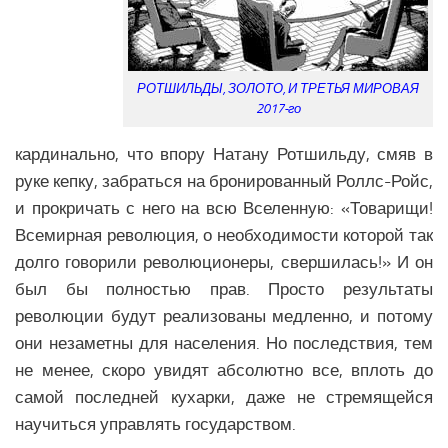
Экономика Еврозоны
Климат Еврозоны
Наука Еврозоны
РОТШИЛЬДЫ, ЗОЛОТО, И ТРЕТЬЯ МИРОВАЯ
Образование Еврозоны
2017-го
Медицина Еврозоны
кардинально, что впору Натану Ротшильду, смяв в
Общество Еврозоны
руке кепку, забраться на бронированный Роллс-Ройс,
и прокричать с него на всю Вселенную: «Товарищи!
СНГ
Всемирная революция, о необходимости которой так
Аналитика СНГ
долго говорили революционеры, свершилась!» И он
был бы полностью прав. Просто результаты
Экономика СНГ
революции будут реализованы медленно, и потому
Политика СНГ
они незаметны для населения. Но последствия, тем
Религия СНГ
не менее, скоро увидят абсолютно все, вплоть до
Вооружение СНГ
самой последней кухарки, даже не стремящейся
Климат СНГ
научиться управлять государством.