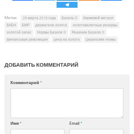
Метки:
29 марта 2019 года
Базель III
биржевой металл
БКБН
БМР
держатели золота
золотовалютные резервы
золотой запас
Нормы Базеля III
Решение Базеля III
финансовая революция
цена на золото
Цюрихские гномы
ДОБАВИТЬ КОММЕНТАРИЙ
Комментарий
*
Имя
*
Email
*