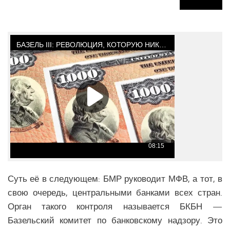
Медицина Латинской Америки
Образование Латинской Америки
Наука Латинской Америки
Общество Латинской Америки
СЕВЕРНАЯ АМЕРИКА
Аналитика Северной Америки
Вооружение Северной Америки
История Северной Америки
Политика Северной Америки
Религия Северной Америки
Суть её в следующем: БМР руководит МФВ, а тот, в
Климат Северной Америки
свою очередь, центральными банками всех стран.
Медицина Северной Америки
Орган такого контроля называется БКБН —
Наука Северной Америки
Базельский комитет по банковскому надзору. Это