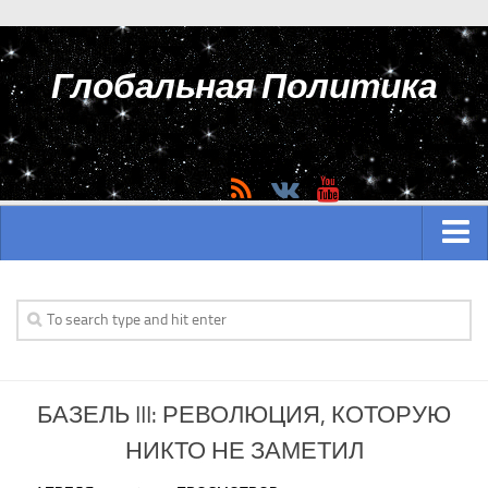
Глобальная Политика
ГЛАВНАЯ
АЗИЯ
Аналитика Азии
БАЗЕЛЬ III: РЕВОЛЮЦИЯ, КОТОРУЮ
История Азии
НИКТО НЕ ЗАМЕТИЛ
Вооружение Азии