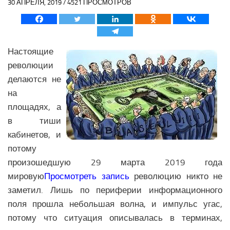
30 АПРЕЛЯ, 2019 / 4521 ПРОСМОТРОВ
Политика Азии
Религия Азии
Экономика Азии
Настоящие
Медицина Азии
революции
Наука Азии
делаются не
Образование Азии
на
площадях, а
Общество Азии
в тиши
Климат Азии
кабинетов, и
БЛИЖНИЙ ВОСТОК
потому
произошедшую 29 марта 2019 года
Анализ событий на Ближнем Востоке
мировую
Просмотреть запись
революцию никто не
Вооружение Ближнего Востока
заметил. Лишь по периферии информационного
История Ближнего Востока
поля прошла небольшая волна, и импульс угас,
потому что ситуация описывалась в терминах,
Политика Ближнего Востока