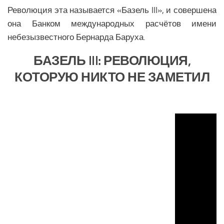
Здравоохранение СНГ
Революция эта называется «Базель III», и совершена
Наука СНГ
она Банком международных расчётов имени
небезызвестного Бернарда Баруха.
Образование СНГ
Общество СНГ
БАЗЕЛЬ III: РЕВОЛЮЦИЯ,
История СНГ
КОТОРУЮ НИКТО НЕ ЗАМЕТИЛ
ЛАТИНСКАЯ АМЕРИКА
Аналитика Латинской Америки
Вооружение Латинской Америки
История Латинской Америки
Политика Латинской Америки
Религия Латинской Америки
Экономика Латинской Америки
Климат Латинской Америки