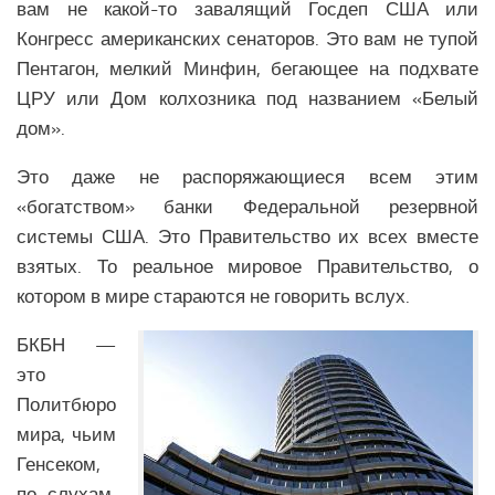
Образование Северной Америки
вам не какой-то завалящий Госдеп США или
Конгресс американских сенаторов. Это вам не тупой
Общество Северной Америки
Пентагон, мелкий Минфин, бегающее на подхвате
Экономика Северной Америки
ЦРУ или Дом колхозника под названием «Белый
АФРИКА
дом».
Аналитика Африки
Это даже не распоряжающиеся всем этим
«богатством» банки Федеральной резервной
Вооружение Африки
системы США. Это Правительство их всех вместе
История Африки
взятых. То реальное мировое Правительство, о
Политика Африки
котором в мире стараются не говорить вслух.
Религия в Африке
БКБН —
Экономика Африки
это
Климат Африки
Политбюро
Наука Африки
мира, чьим
Генсеком,
Медицина Африки
по слухам,