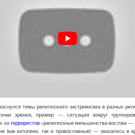
коснулся темы религиозного экстремизма в разных рег
точки зрения, пример — ситуация вокруг группиро
Из-за
террористов
«религиозные меньшинства востока — 
не (как католики, так и православные) — оказались в 