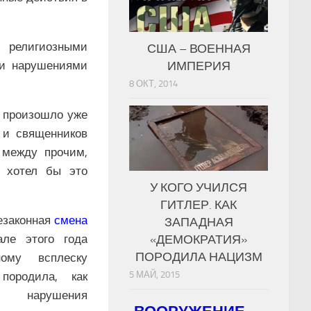
 религиозными
США – ВОЕННАЯ
ИМПЕРИЯ
ми нарушениями
8 ОКТ, 2014
произошло уже
 и священников
 между прочим,
 хотел бы это
У КОГО УЧИЛСЯ
ГИТЛЕР. КАК
езаконная
смена
ЗАПАДНАЯ
«ДЕМОКРАТИЯ»
ле этого года
ПОРОДИЛА НАЦИЗМ
ому всплеску
5 МАЙ, 2015
ородила, как
 нарушения