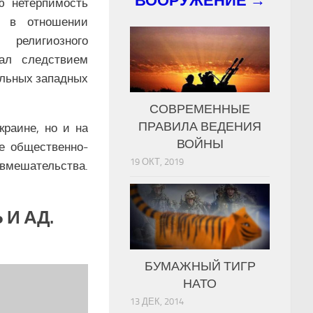
ВООРУЖЕНИЕ →
ую нетерпимость
я в отношении
елигиозного
ал следствием
ельных западных
СОВРЕМЕННЫЕ
ПРАВИЛА ВЕДЕНИЯ
краине, но и на
ВОЙНЫ
е общественно-
19 ОКТ, 2019
вмешательства.
 И АД.
БУМАЖНЫЙ ТИГР
НАТО
13 ДЕК, 2014