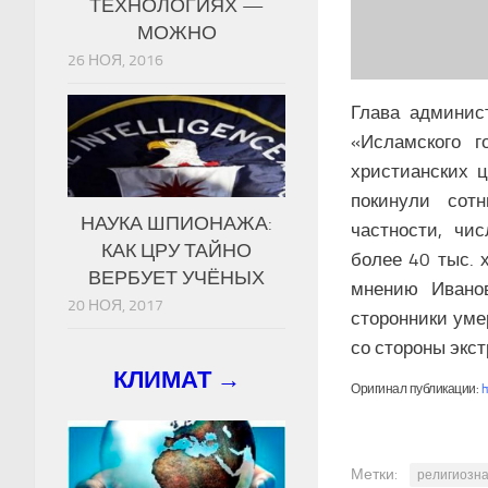
ТЕХНОЛОГИЯХ —
МОЖНО
26 НОЯ, 2016
Глава админис
«Исламского г
христианских ц
покинули сот
НАУКА ШПИОНАЖА:
частности, чи
КАК ЦРУ ТАЙНО
более 40 тыс. 
ВЕРБУЕТ УЧЁНЫХ
мнению Иванов
20 НОЯ, 2017
сторонники уме
со стороны экс
КЛИМАТ →
Оригинал публикации:
h
Метки:
религиозн