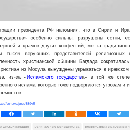
трации президента РФ напомнил, что в Сирии и Ирак
осударства» особенно сильны, разрушены сотни, е
ерквей и храмов других конфессий, места традицион
ни тысяч верующих, представителей религиозных 
сленность христианской общины Багдада сократилась
христиан из Мосула вынуждены укрываться в иракском
а, из-за «
Исламского государств
а» в той же степе
ренного ислама, которые тоже подвергаются угрозам и 
тремистов.
ttp://cont.ws/post/68945
ая дискриминация
религиозные меньшинства
религиозный экстремизм н