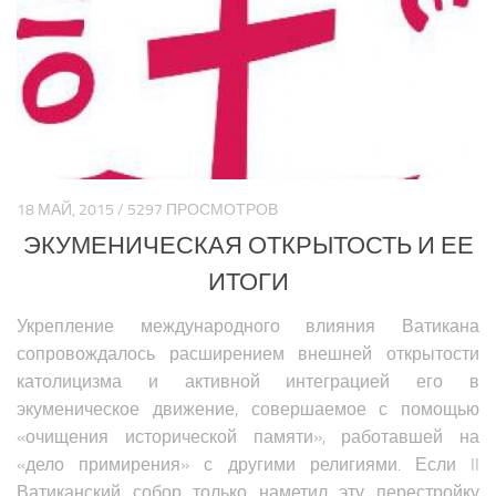
Политика Азии
Религия Азии
Экономика Азии
Медицина Азии
Наука Азии
Образование Азии
18 МАЙ, 2015 / 5297 ПРОСМОТРОВ
Общество Азии
ЭКУМЕНИЧЕСКАЯ ОТКРЫТОСТЬ И ЕЕ
Климат Азии
ИТОГИ
БЛИЖНИЙ ВОСТОК
Укрепление международного влияния Ватикана
сопровождалось расширением внешней открытости
Анализ событий на Ближнем Востоке
католицизма и активной интеграцией его в
Вооружение Ближнего Востока
экуменическое движение, совершаемое с помощью
История Ближнего Востока
«очищения исторической памяти», работавшей на
«дело примирения» с другими религиями. Если II
Политика Ближнего Востока
Ватиканский собор только наметил эту перестройку