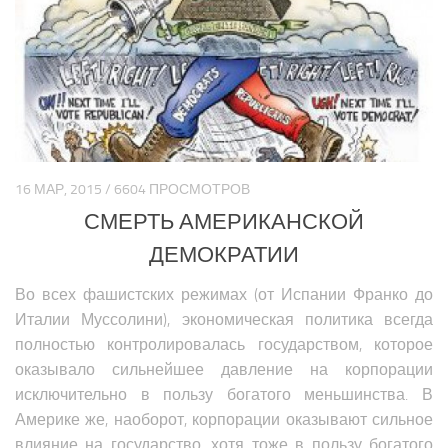
Политика Азии
Религия Азии
Экономика Азии
Медицина Азии
Наука Азии
Образование Азии
16 МАР, 2015 / 6604 ПРОСМОТРОВ
Общество Азии
СМЕРТЬ АМЕРИКАНСКОЙ
Климат Азии
ДЕМОКРАТИИ
БЛИЖНИЙ ВОСТОК
Во всех фашистских режимах (от Испании Франко до
Италии Муссолини), экономическая политика всегда
Анализ событий на Ближнем Востоке
полностью контролировалась государством, которое
Вооружение Ближнего Востока
оказывало сильнейшее давление на корпорации
История Ближнего Востока
исключительно в пользу богатого меньшинства. В
Америке же, наоборот, корпорации оказывают сильное
Политика Ближнего Востока
влияние на государство, хотя тоже в пользу богатого