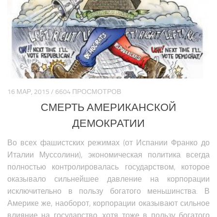
Политика Азии
Религия Азии
Экономика Азии
Медицина Азии
Наука Азии
Образование Азии
16 МАР, 2015 / 6604 ПРОСМОТРОВ
Общество Азии
СМЕРТЬ АМЕРИКАНСКОЙ
Климат Азии
ДЕМОКРАТИИ
БЛИЖНИЙ ВОСТОК
Во всех фашистских режимах (от Испании Франко до
Италии Муссолини), экономическая политика всегда
Анализ событий на Ближнем Востоке
полностью контролировалась государством, которое
Вооружение Ближнего Востока
оказывало сильнейшее давление на корпорации
История Ближнего Востока
исключительно в пользу богатого меньшинства. В
Америке же, наоборот, корпорации оказывают сильное
Политика Ближнего Востока
влияние на государство, хотя тоже в пользу богатого